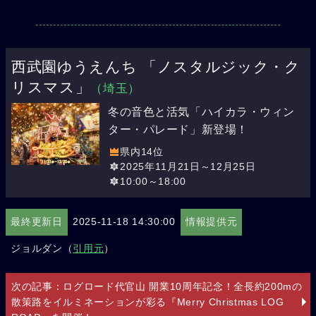
西武園ゆうえんち 「ノスタルジック・ク
リスマス」
（埼玉）
冬の音色と活気「ハイカラ・ウィン
ター・パレード」新登場！
県内14位
2025年11月21日～12月25日
10:00～18:00
最終更新日
2025-11-18 14:30:00
情報提供元
ジョルダン（
引用元
）
次の記事：ログロード代官山 開業10周年記念！全長約200mの
散策路をイルミネーションが彩る『Merry Christmas LOG