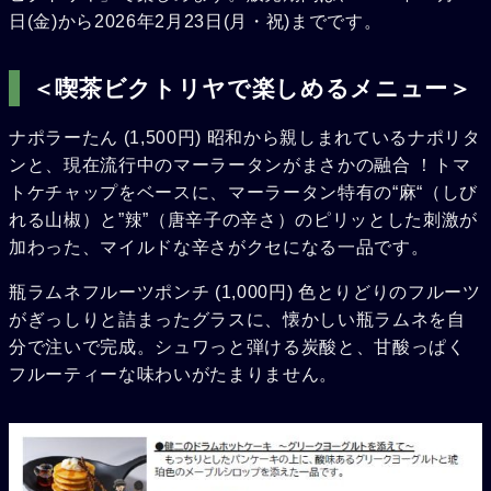
日(金)から2026年2月23日(月・祝)までです。
＜喫茶ビクトリヤで楽しめるメニュー＞
ナポラーたん (1,500円) 昭和から親しまれているナポリタ
ンと、現在流行中のマーラータンがまさかの融合 ！トマ
トケチャップをベースに、マーラータン特有の“麻“（しび
れる山椒）と”辣”（唐辛子の辛さ）のピリッとした刺激が
加わった、マイルドな辛さがクセになる一品です。
瓶ラムネフルーツポンチ (1,000円) 色とりどりのフルーツ
がぎっしりと詰まったグラスに、懐かしい瓶ラムネを自
分で注いで完成。シュワっと弾ける炭酸と、甘酸っぱく
フルーティーな味わいがたまりません。