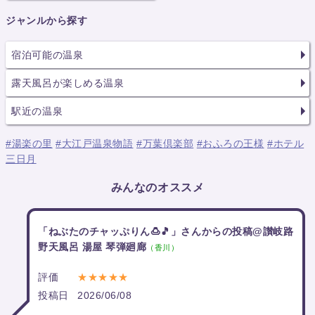
ジャンルから探す
宿泊可能の温泉
露天風呂が楽しめる温泉
駅近の温泉
#湯楽の里
#大江戸温泉物語
#万葉倶楽部
#おふろの王様
#ホテル
三日月
みんなのオススメ
「ねぶたのチャッぷりん🍮🎵」さんからの投稿@讃岐路
野天風呂 湯屋 琴弾廻廊
（香川）
評価
★★★★★
投稿日
2026/06/08