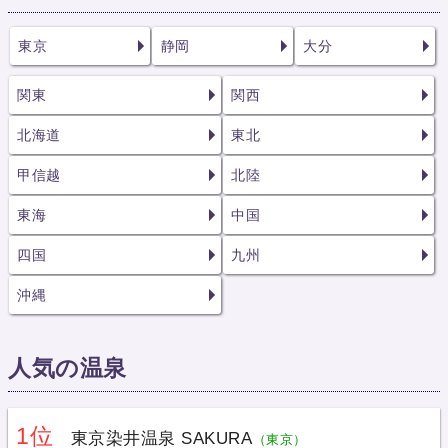
東京
静岡
大分
関東
関西
北海道
東北
甲信越
北陸
東海
中国
四国
九州
沖縄
人気の温泉
1位
東京染井温泉 SAKURA
（東京）