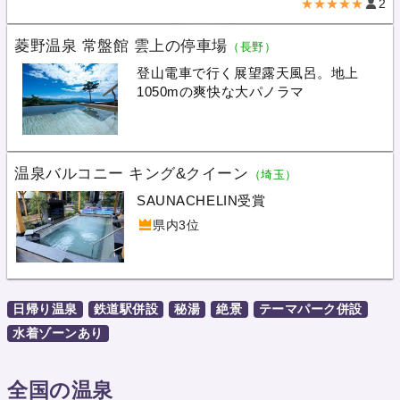
★★★★★
2
菱野温泉 常盤館 雲上の停車場
（長野）
登山電車で行く展望露天風呂。地上
1050mの爽快な大パノラマ
温泉バルコニー キング&クイーン
（埼玉）
SAUNACHELIN受賞
県内3位
日帰り温泉
鉄道駅併設
秘湯
絶景
テーマパーク併設
水着ゾーンあり
全国の温泉