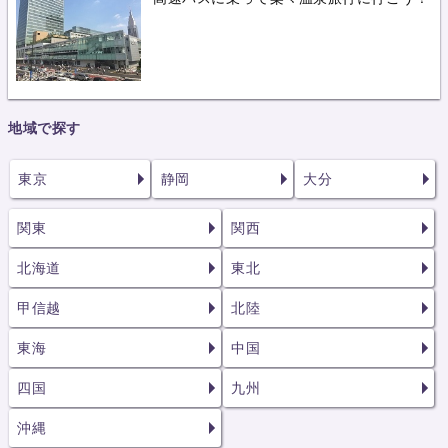
地域で探す
東京
静岡
大分
関東
関西
北海道
東北
甲信越
北陸
東海
中国
四国
九州
沖縄