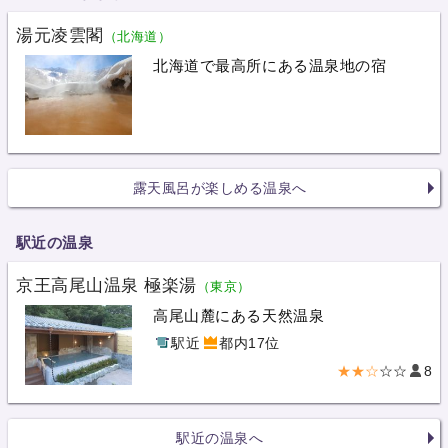
湯元凌雲閣
（北海道）
北海道で最高所にある温泉地の宿
露天風呂が楽しめる温泉へ
駅近の温泉
京王高尾山温泉 極楽湯
（東京）
高尾山麓にある天然温泉
駅近
都内17位
★★☆
☆☆
8
駅近の温泉へ