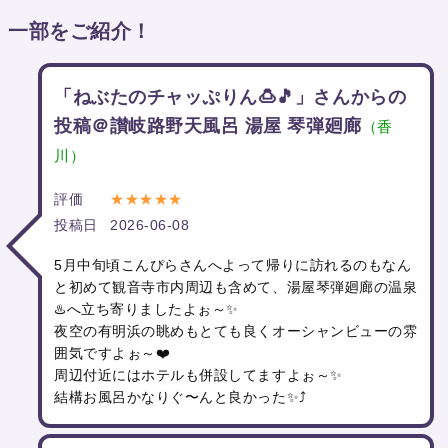
一部をご紹介！
「ねぶたのチャッぷりん🍮🎵」さんからの
投稿＠讃岐路野天風呂 湯屋 琴弾廻廊
（香
川）
評価
★★★★★
投稿日
2026-06-08
5月中旬頃こんぴらさんへよって帰りに訪れるのもなん
と初めて観音寺市内周辺も含めて、湯屋琴弾廻廊の温泉
♨️へ立ち寄りましたよぉ～✨
夜空の有明浜の眺めもとても良くオーシャンビューの雰
囲気ですよぉ～❤️
周辺付近にはホテルも併設してますよぉ～✨
結構お風呂かなりぐ〜んと良かった✨⤴️