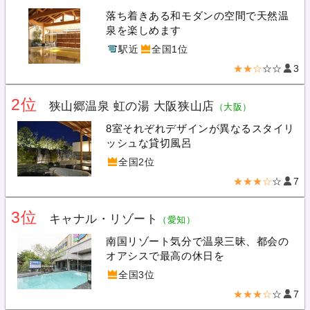
落ち着きある和モダンの空間で天然温
泉を楽しめます
駅近
全国1位
★★☆
☆☆
3
2位
狭山郷温泉 虹の湯 大阪狭山店
（大阪）
8室それぞれデザインが異なるスタイリ
ッシュな貸切風呂
全国2位
★★★☆
☆
7
3位
キャナル・リゾート
（愛知）
南国リゾート気分で温泉三昧、都会の
オアシスで最高の休日を
全国3位
★★★☆
☆
7