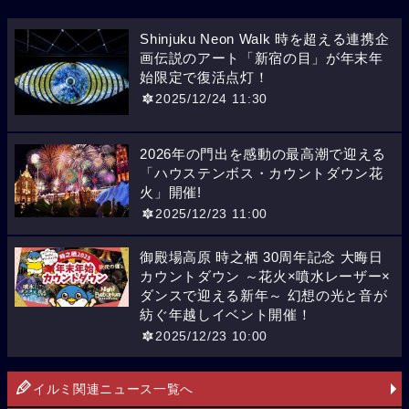
Shinjuku Neon Walk 時を超える連携企
画伝説のアート「新宿の目」が年末年
始限定で復活点灯！
2025/12/24 11:30
2026年の門出を感動の最高潮で迎える
「ハウステンボス・カウントダウン花
火」開催!
2025/12/23 11:00
御殿場高原 時之栖 30周年記念 大晦日
カウントダウン ～花火×噴水レーザー×
ダンスで迎える新年～ 幻想の光と音が
紡ぐ年越しイベント開催！
2025/12/23 10:00
イルミ関連ニュース一覧へ