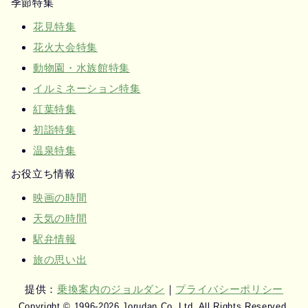
季節特集
花見特集
花火大会特集
動物園・水族館特集
イルミネーション特集
紅葉特集
初詣特集
温泉特集
お役立ち情報
映画の時間
天気の時間
駅弁情報
旅の思い出
提供：
乗換案内のジョルダン
｜
プライバシーポリシー
Copyright © 1996-2026 Jorudan Co.,Ltd. All Rights Reserved.