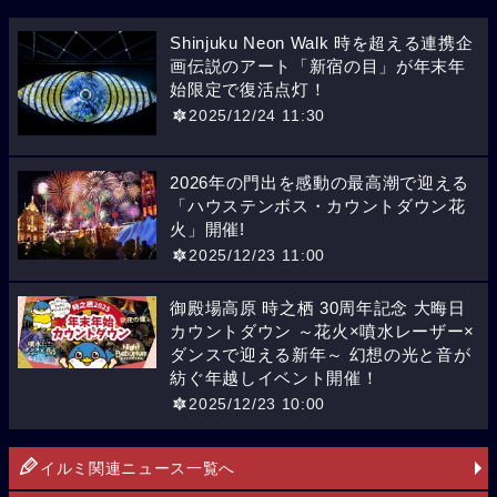
Shinjuku Neon Walk 時を超える連携企
画伝説のアート「新宿の目」が年末年
始限定で復活点灯！
2025/12/24 11:30
2026年の門出を感動の最高潮で迎える
「ハウステンボス・カウントダウン花
火」開催!
2025/12/23 11:00
御殿場高原 時之栖 30周年記念 大晦日
カウントダウン ～花火×噴水レーザー×
ダンスで迎える新年～ 幻想の光と音が
紡ぐ年越しイベント開催！
2025/12/23 10:00
イルミ関連ニュース一覧へ