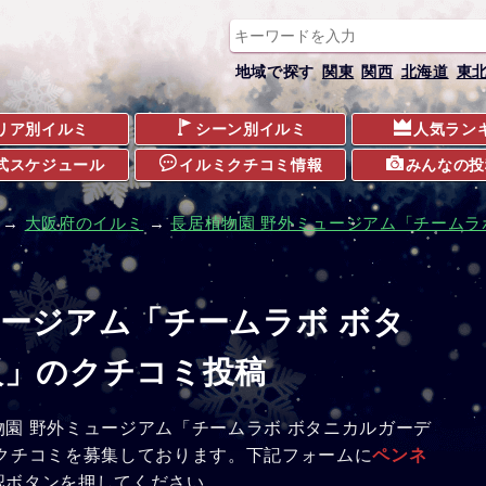
地域で探す
関東
関西
北海道
東
リア別イルミ
シーン別イルミ
人気ラン
式スケジュール
イルミクチコミ情報
みんなの投
→
大阪府のイルミ
→
長居植物園 野外ミュージアム「チームラ
ュージアム「チームラボ ボタ
阪」のクチコミ投稿
園 野外ミュージアム「チームラボ ボタニカルガーデ
クチコミを募集しております。下記フォームに
ペンネ
認ボタンを押してください。