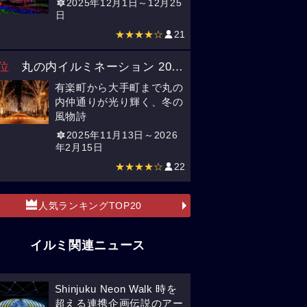
2025年12月1日～12月25
日
★★★★☆
21
位
丸の内イルミネーション 2025
（東京）
有楽町から大手町まで丸の
内仲通りが光り輝く、冬の
風物詩
2025年11月13日～2026
年2月15日
★★★★☆
22
人気ランキングTOP20
イルミ関連ニュース
Shinjuku Neon Walk 時を
超える連携企画伝説のアー