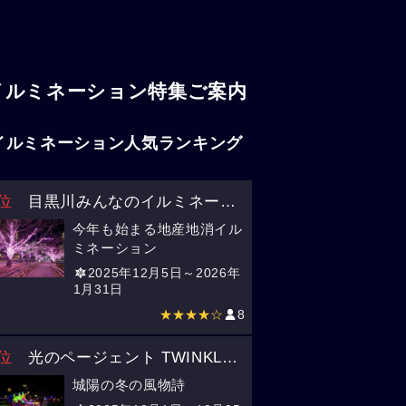
イルミネーション特集ご案内
イルミネーション人気ランキング
位
目黒川みんなのイルミネーション2025
（東京）
今年も始まる地産地消イル
ミネーション
2025年12月5日～2026年
1月31日
★★★★☆
8
位
光のページェント TWINKLE JOYO 2025
（京都）
城陽の冬の風物詩