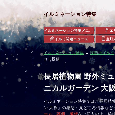
イルミネーション特集
イルミネーション特集メニュー
エ
イルミ関連ニュース
点灯
イルミネーション特集
→
関西のイルミ
コミ投稿
長居植物園 野外ミ
ニカルガーデン 大
イルミネーション特集では、長居植物
ン 大阪」の感想・見どころ情報など
ーム、評価、感想
をご記入の上、確