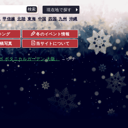
現在地で探す
北
甲信越
北陸
東海
中国
四国
九州
沖縄
キング
冬のイベント情報
稿写真
当サイトについて
ボ ボタニカルガーデン 大阪」
→ クチ