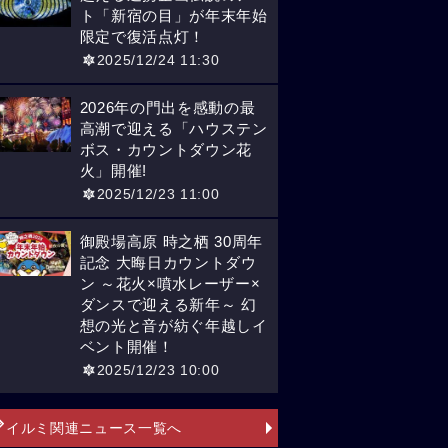
ト「新宿の目」が年末年始
限定で復活点灯！
2025/12/24 11:30
2026年の門出を感動の最
高潮で迎える「ハウステン
ボス・カウントダウン花
火」開催!
2025/12/23 11:00
御殿場高原 時之栖 30周年
記念 大晦日カウントダウ
ン ～花火×噴水レーザー×
ダンスで迎える新年～ 幻
想の光と音が紡ぐ年越しイ
ベント開催！
2025/12/23 10:00
イルミ関連ニュース一覧へ