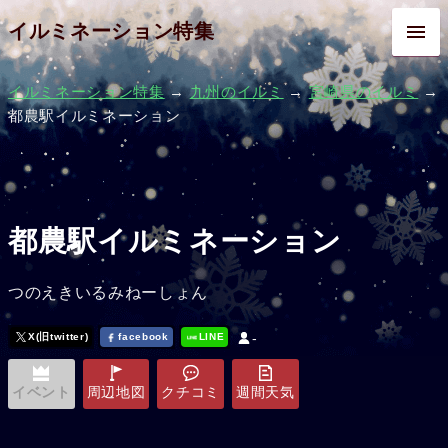
イルミネーション特集
イルミネーション特集
→
九州のイルミ
→
宮崎県のイルミ
→
都農駅イルミネーション
都農駅イルミネーション
つのえきいるみねーしょん
-
X(旧twitter)
facebook
LINE
イベント
周辺地図
クチコミ
週間天気