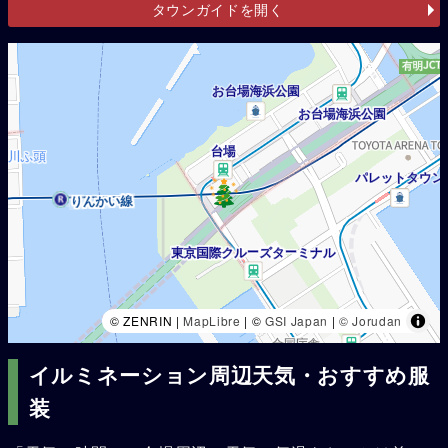
タウンガイドを開く
© ZENRIN |
MapLibre
| ©
GSI Japan
|
© Jorudan
イルミネーション周辺天気・おすすめ服
装