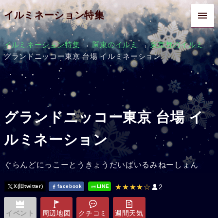
イルミネーション特集
イルミネーション特集
→
関東のイルミ
→
東京都のイルミ
→
グランドニッコー東京 台場 イルミネーション
グランドニッコー東京 台場 イ
ルミネーション
ぐらんどにっこーとうきょうだいばいるみねーしょん
★★★★☆
2
X(旧twitter)
facebook
LINE
イベント
周辺地図
クチコミ
週間天気