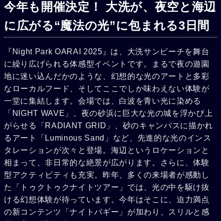
今年も開催決定！ 大洗が、夜空と海辺
に広がる“魔法の光”に包まれる3日間
『Night Park OARAI 2025』は、大洗サンビーチを舞台
に繰り広げられる体感型イベントです。まるで夜の遊園
地に迷い込んだかのような、幻想的な光のアートと多彩
なローカルフード、そしてここでしか味わえない体験が
一堂に集結します。会場では、白波を青い光に染める
「NIGHT WAVE」、夜の砂浜に巨大な光の城を浮かび上
がらせる「RADIANT GRID」、砂のキャンバスに描かれ
るアート「Luminous Sand」など、先進的な光のインス
タレーションが次々と登場。海辺というロケーションと
相まって、非日常的な絶景が広がります。さらに、体験
型アクティビティも充実。昨年、多くの来場者が感動し
た「トゥクトゥクナイトツアー」では、光の中を駆け抜
ける幻想体験が待っています。今年はそこに、迫力満点
の新コンテンツ「ナイトバギー」が加わり、スリルと感