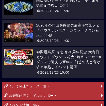
画伝説のアート「新宿の目」が年末年
始限定で復活点灯！
2025/12/24 11:30
2026年の門出を感動の最高潮で迎える
「ハウステンボス・カウントダウン花
火」開催!
2025/12/23 11:00
御殿場高原 時之栖 30周年記念 大晦日
カウントダウン ～花火×噴水レーザー×
ダンスで迎える新年～ 幻想の光と音が
紡ぐ年越しイベント開催！
2025/12/23 10:00
イルミ関連ニュース一覧へ
編集部が行く！イルミレポート
イベント情報一覧へ