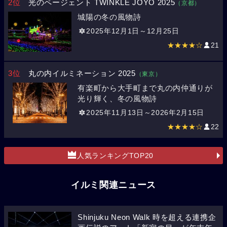
2位
光のページェント TWINKLE JOYO 2025
（京都）
城陽の冬の風物詩
2025年12月1日～12月25日
★★★★☆
21
3位
丸の内イルミネーション 2025
（東京）
有楽町から大手町まで丸の内仲通りが
光り輝く、冬の風物詩
2025年11月13日～2026年2月15日
★★★★☆
22
人気ランキングTOP20
イルミ関連ニュース
Shinjuku Neon Walk 時を超える連携企