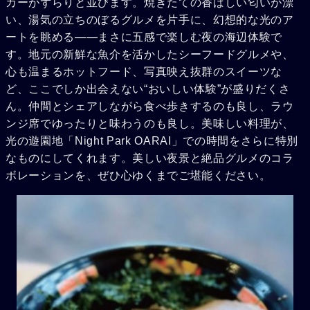
カーがずらりと並びます。焼きたての香ばしい匂いが漂
い、湯気の立ちのぼるグルメを片手に、幻想的な光のア
ートを眺める――まさに五感で楽しむ夜の海辺体験で
す。地元の新鮮な魚介を活かしたシーフードグルメや、
心も温まるホットフード、写真映え抜群のスイーツな
ど、ここでしか出会えない“おいしい体験”が盛りだくさ
ん。仲間とシェアしながら食べ歩きするのも良し、ラウ
ンジ席でゆったりと味わうのも良し。美味しい料理が、
光の遊園地「Night Park OARAI」での時間をさらに特別
なものにしてくれます。美しい夜景と絶品グルメのコラ
ボレーションを、ぜひ心ゆくまでご堪能ください。