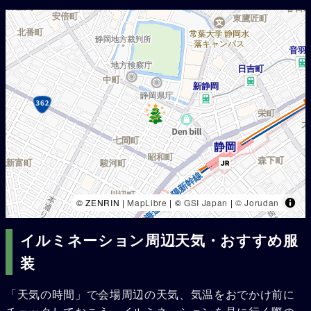
© ZENRIN |
MapLibre
| ©
GSI Japan
|
© Jorudan
イルミネーション周辺天気・おすすめ服
装
「天気の時間」で会場周辺の天気、気温をおでかけ前に