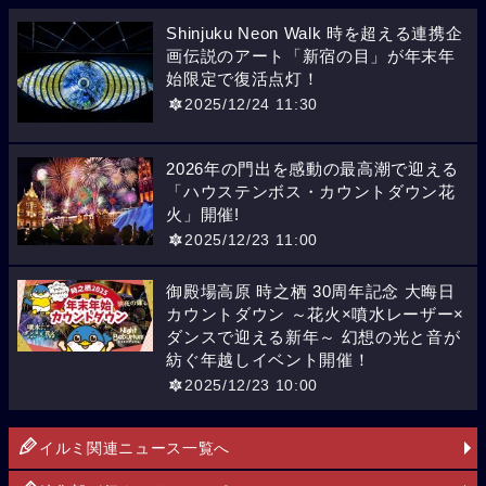
Shinjuku Neon Walk 時を超える連携企
画伝説のアート「新宿の目」が年末年
始限定で復活点灯！
2025/12/24 11:30
2026年の門出を感動の最高潮で迎える
「ハウステンボス・カウントダウン花
火」開催!
2025/12/23 11:00
御殿場高原 時之栖 30周年記念 大晦日
カウントダウン ～花火×噴水レーザー×
ダンスで迎える新年～ 幻想の光と音が
紡ぐ年越しイベント開催！
2025/12/23 10:00
イルミ関連ニュース一覧へ