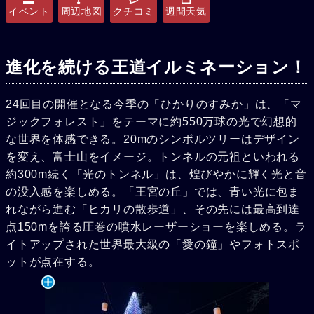
イベント
周辺地図
クチコミ
週間天気
進化を続ける王道イルミネーション！
24回目の開催となる今季の「ひかりのすみか」は、「マ
ジックフォレスト」をテーマに約550万球の光で幻想的
な世界を体感できる。20mのシンボルツリーはデザイン
を変え、富士山をイメージ。トンネルの元祖といわれる
約300m続く「光のトンネル」は、煌びやかに輝く光と音
の没入感を楽しめる。「王宮の丘」では、青い光に包ま
れながら進む「ヒカリの散歩道」、その先には最高到達
点150mを誇る圧巻の噴水レーザーショーを楽しめる。ラ
イトアップされた世界最大級の「愛の鐘」やフォトスポ
ットが点在する。