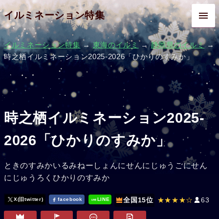
イルミネーション特集
イルミネーション特集
→
東海のイルミ
→
静岡県のイルミ
→
時之栖イルミネーション2025-2026「ひかりのすみか」
時之栖イルミネーション2025-
2026「ひかりのすみか」
ときのすみかいるみねーしょんにせんにじゅうごにせん
にじゅうろくひかりのすみか
全国15位
★★★★☆
63
X(旧twitter)
facebook
LINE