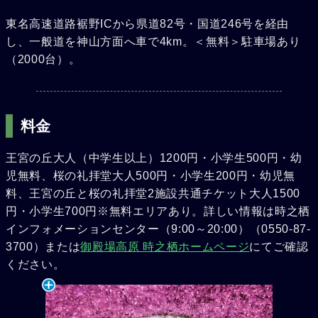
東名高速道路裾野ICから県道82号・国道246号を経由
し、一般道を神山方面へ車で4km。＜無料＞駐車場あり
（2000台）。
料金
王宮の丘大人（中学生以上）1200円・小学生500円・幼
児無料、桜の礼拝堂大人500円・小学生200円・幼児無
料、王宮の丘と桜の礼拝堂2施設共通チケット大人1500
円・小学生700円※無料エリアあり。詳しい情報は時之栖
インフォメーションセンター（9:00～20:00）（0550-87-
3700）または
御殿場高原 時之栖ホームページ
にてご確認
ください。