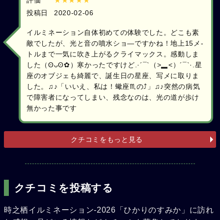
投稿日
2020-02-06
イルミネーション自体初めての体験でした。どこも素
敵でしたが、光と音の噴水ショ―ですかね！地上15メ-
トルまで一気に吹き上がるクライマックス。感動しま
した（ʘᴗʘ✿）寒かったですけど.·´¯`（>▂<）´¯`·.星
座のオブジェも綺麗で、誕生日の星座、写メに取りま
した。♫♪「いいえ、私は！蠍座♏の⤴️」♫♪突然の病気
で障害者になってしまい、残念なのは、光の道が歩け
無かった事です
クチコミをもっと見る
クチコミを投稿する
時之栖イルミネーション-2026「ひかりのすみか」に訪れ