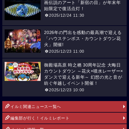
画伝説のアート「新宿の目」が年末年
始限定で復活点灯！
2025/12/24 11:30
2026年の門出を感動の最高潮で迎える
「ハウステンボス・カウントダウン花
火」開催!
2025/12/23 11:00
御殿場高原 時之栖 30周年記念 大晦日
カウントダウン ～花火×噴水レーザー×
ダンスで迎える新年～ 幻想の光と音が
紡ぐ年越しイベント開催！
2025/12/23 10:00
イルミ関連ニュース一覧へ
編集部が行く！イルミレポート