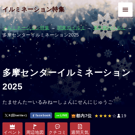
イルミネーション特集
イルミネーション特集
→
関東のイルミ
→
東京都のイルミ
→
多摩センターイルミネーション2025
多摩センターイルミネーション
2025
たませんたーいるみねーしょんにせんにじゅうご
都内7位
★★★★
☆
19
X(旧twitter)
facebook
LINE
イベント
周辺地図
クチコミ
週間天気