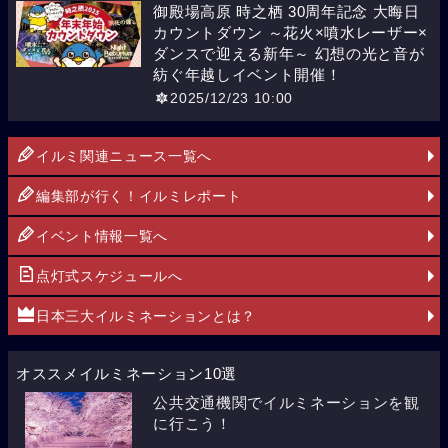
御殿場高原 時之栖 30周年記念 大晦日
カウントダウン ～花火×噴水レーザー×
ダンスで迎える新年～ 幻想の光と音が
紡ぐ年越しイベント開催！
2025/12/23 10:00
イルミ関連ニュース一覧へ
編集部が行く！イルミレポート
イベント情報一覧へ
点灯式スケジュールへ
日本三大イルミネーションとは？
オススメイルミネーション10選
公共交通機関でイルミネーションを観
に行こう！