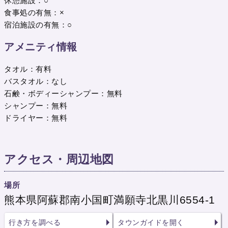
休憩施設：○
食事処の有無：×
宿泊施設の有無：○
アメニティ情報
タオル：有料
バスタオル：なし
石鹸・ボディーシャンプー：無料
シャンプー：無料
ドライヤー：無料
アクセス・周辺地図
場所
熊本県阿蘇郡南小国町満願寺北黒川6554-1
行き方を調べる
タウンガイドを開く