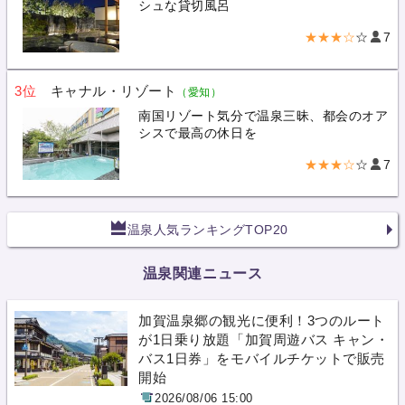
シュな貸切風呂
★★★☆
☆
7
3位
キャナル・リゾート
（愛知）
南国リゾート気分で温泉三昧、都会のオア
シスで最高の休日を
★★★☆
☆
7
温泉人気ランキングTOP20
温泉関連ニュース
加賀温泉郷の観光に便利！3つのルート
が1日乗り放題「加賀周遊バス キャン・
バス1日券」をモバイルチケットで販売
開始
2026/08/06 15:00