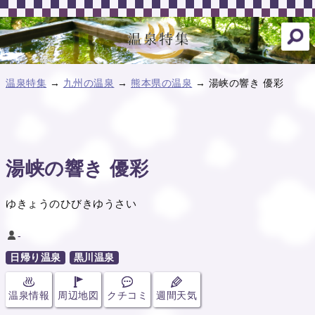
温泉特集
→
九州の温泉
→
熊本県の温泉
→ 湯峡の響き 優彩
湯峡の響き 優彩
ゆきょうのひびきゆうさい
-
日帰り温泉
黒川温泉
温泉情報
周辺地図
クチコミ
週間天気