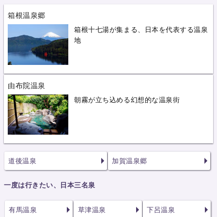
箱根温泉郷
箱根十七湯が集まる、日本を代表する温泉
地
由布院温泉
朝霧が立ち込める幻想的な温泉街
道後温泉
加賀温泉郷
一度は行きたい、日本三名泉
有馬温泉
草津温泉
下呂温泉