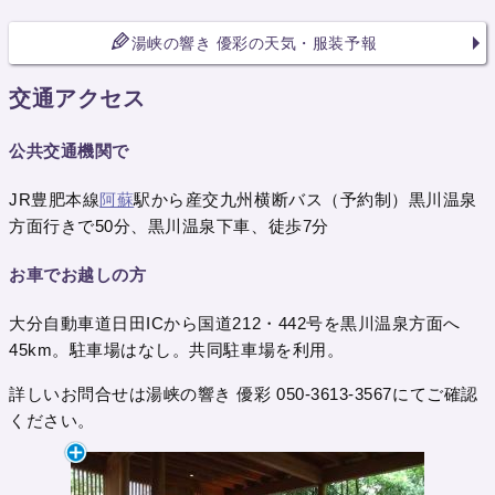
湯峡の響き 優彩の天気・服装予報
交通アクセス
公共交通機関で
JR豊肥本線
阿蘇
駅から産交九州横断バス（予約制）黒川温泉
方面行きで50分、黒川温泉下車、徒歩7分
お車でお越しの方
大分自動車道日田ICから国道212・442号を黒川温泉方面へ
45km。駐車場はなし。共同駐車場を利用。
詳しいお問合せは湯峡の響き 優彩 050-3613-3567にてご確認
ください。