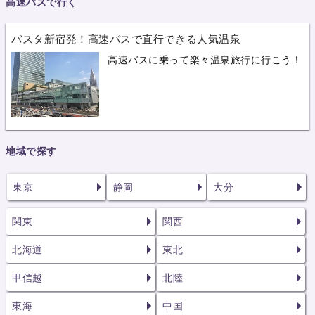
高速バスで行く
バスタ新宿発！高速バスで直行できる人気温泉
高速バスに乗って楽々温泉旅行に行こう！
地域で探す
東京
静岡
大分
関東
関西
北海道
東北
甲信越
北陸
東海
中国