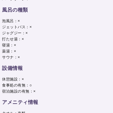
風呂の種類
泡風呂：×
ジェットバス：×
ジャグジー：×
打たせ湯：×
寝湯：×
薬湯：×
サウナ：×
設備情報
休憩施設：×
食事処の有無：○
宿泊施設の有無：×
アメニティ情報