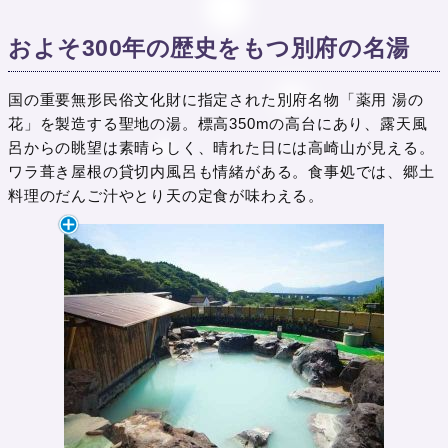
およそ300年の歴史をもつ別府の名湯
国の重要無形民俗文化財に指定された別府名物「薬用 湯の
花」を製造する聖地の湯。標高350mの高台にあり、露天風
呂からの眺望は素晴らしく、晴れた日には高崎山が見える。
ワラ葺き屋根の貸切内風呂も情緒がある。食事処では、郷土
料理のだんご汁やとり天の定食が味わえる。