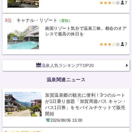
★★★☆
☆
7
3位
キャナル・リゾート
（愛知）
南国リゾート気分で温泉三昧、都会のオア
シスで最高の休日を
★★★☆
☆
7
温泉人気ランキングTOP20
温泉関連ニュース
加賀温泉郷の観光に便利！3つのルート
が1日乗り放題「加賀周遊バス キャン・
バス1日券」をモバイルチケットで販売
開始
2026/08/06 15:00