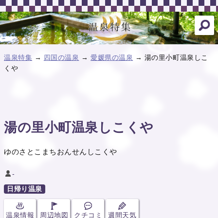
温泉特集
→
四国の温泉
→
愛媛県の温泉
→ 湯の里小町温泉しこ
くや
湯の里小町温泉しこくや
ゆのさとこまちおんせんしこくや
-
日帰り温泉
温泉情報
周辺地図
クチコミ
週間天気