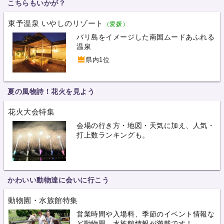
こちらもいかが？
東予温泉 いやしのリゾート
（愛媛）
バリ島をイメージした南国ムードあふれる
温泉
県内1位
夏の風物詩！花火を見よう
花火大会特集
会場の行き方・地図・天気に加え、人気・
打上数ランキングも。
かわいい動物達に会いに行こう
動物園・水族館特集
営業時間や入場料、季節のイベント情報な
ど動物園、水族館情報が満載です！