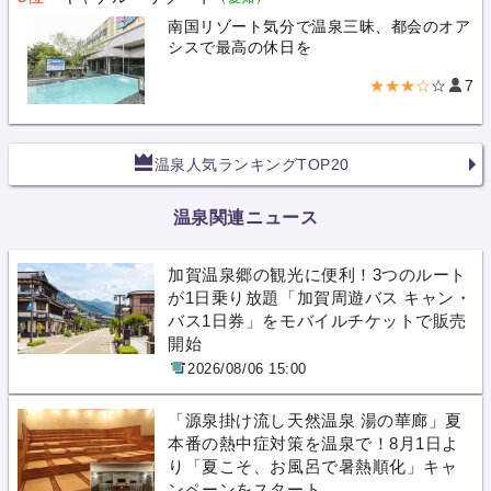
南国リゾート気分で温泉三昧、都会のオア
シスで最高の休日を
★★★☆
☆
7
温泉人気ランキングTOP20
温泉関連ニュース
加賀温泉郷の観光に便利！3つのルート
が1日乗り放題「加賀周遊バス キャン・
バス1日券」をモバイルチケットで販売
開始
2026/08/06 15:00
「源泉掛け流し天然温泉 湯の華廊」夏
本番の熱中症対策を温泉で！8月1日よ
り「夏こそ、お風呂で暑熱順化」キャ
ンペーンをスタート