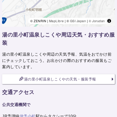
© ZENRIN |
MapLibre
| ©
GSI Japan
|
© Jorudan
湯の里小町温泉しこくや周辺天気・おすすめ服
装
湯の里小町温泉しこくや周辺の天気予報、気温をおでかけ前
にチェックしておこう。お出かけの際のおすすめの服装もご
案内しています。
湯の里小町温泉しこくやの天気・服装予報
交通アクセス
公共交通機関で
JR予讃線
伊予小松
駅からタクシーで10分