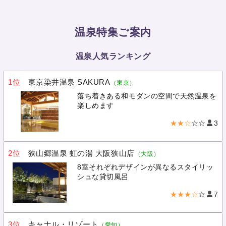
温泉特集ご案内
温泉人気ランキング
1位
東京染井温泉 SAKURA
（東京）
落ち着きある和モダンの空間で天然温泉を
楽しめます
★★☆
☆☆
3
2位
狭山郷温泉 虹の湯 大阪狭山店
（大阪）
8室それぞれデザインが異なるスタイリッ
シュな貸切風呂
★★★☆
☆
7
3位
キャナル・リゾート
（愛知）