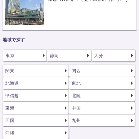
地域で探す
東京
静岡
大分
関東
関西
北海道
東北
甲信越
北陸
東海
中国
四国
九州
沖縄