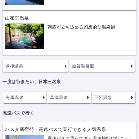
由布院温泉
朝霧が立ち込める幻想的な温泉街
道後温泉
加賀温泉郷
一度は行きたい、日本三名泉
有馬温泉
草津温泉
下呂温泉
高速バスで行く
バスタ新宿発！高速バスで直行できる人気温泉
高速バスに乗って楽々温泉旅行に行こう！