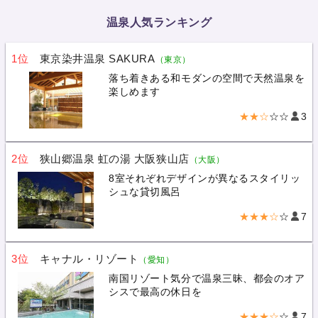
温泉人気ランキング
1位
東京染井温泉 SAKURA
（東京）
落ち着きある和モダンの空間で天然温泉を
楽しめます
★★☆
☆☆
3
2位
狭山郷温泉 虹の湯 大阪狭山店
（大阪）
8室それぞれデザインが異なるスタイリッ
シュな貸切風呂
★★★☆
☆
7
3位
キャナル・リゾート
（愛知）
南国リゾート気分で温泉三昧、都会のオア
シスで最高の休日を
★★★☆
☆
7