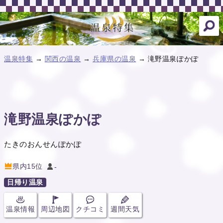
温泉特集
→
関西の温泉
→
兵庫県の温泉
→ 滝野温泉ぽかぽ
滝野温泉ぽかぽ
たきのおんせんぽかぽ
県内15位
-
日帰り温泉
温泉情報
周辺地図
クチコミ
週間天気