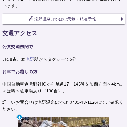
います。
滝野温泉ぽかぽの天気・服装予報
交通アクセス
公共交通機関で
JR加古川線
滝野
駅からタクシーで5分
お車でお越しの方
中国自動車道滝野社ICから県道17・145号を加西方面へ4km。
＜無料＞駐車場あり（130台）。
詳しいお問合せは滝野温泉ぽかぽ 0795-48-1126にてご確認く
ださい。