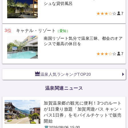
シュな貸切風呂
★★★☆
☆
7
3位
キャナル・リゾート
（愛知）
南国リゾート気分で温泉三昧、都会のオア
シスで最高の休日を
★★★☆
☆
7
温泉人気ランキングTOP20
温泉関連ニュース
加賀温泉郷の観光に便利！3つのルート
が1日乗り放題「加賀周遊バス キャン・
バス1日券」をモバイルチケットで販売
開始
2026/08/06 15:00