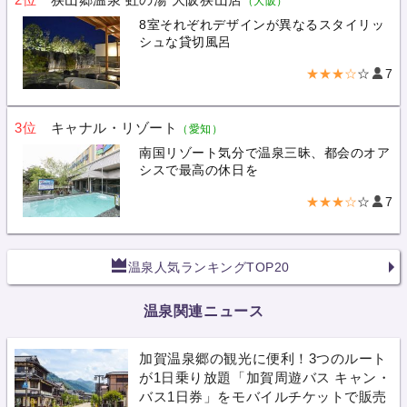
（大阪）
8室それぞれデザインが異なるスタイリッ
シュな貸切風呂
★★★☆
☆
7
3位
キャナル・リゾート
（愛知）
南国リゾート気分で温泉三昧、都会のオア
シスで最高の休日を
★★★☆
☆
7
温泉人気ランキングTOP20
温泉関連ニュース
加賀温泉郷の観光に便利！3つのルート
が1日乗り放題「加賀周遊バス キャン・
バス1日券」をモバイルチケットで販売