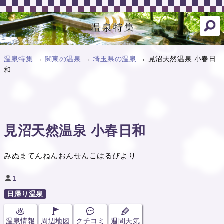
温泉特集
→
関東の温泉
→
埼玉県の温泉
→ 見沼天然温泉 小春日
和
見沼天然温泉 小春日和
みぬまてんねんおんせんこはるびより
1
日帰り温泉
温泉情報
周辺地図
クチコミ
週間天気