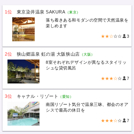
1位
東京染井温泉 SAKURA
（東京）
落ち着きある和モダンの空間で天然温泉を
楽しめます
★★☆
☆☆
3
2位
狭山郷温泉 虹の湯 大阪狭山店
（大阪）
8室それぞれデザインが異なるスタイリッ
シュな貸切風呂
★★★☆
☆
7
3位
キャナル・リゾート
（愛知）
南国リゾート気分で温泉三昧、都会のオア
シスで最高の休日を
★★★☆
☆
7