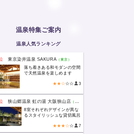
温泉特集ご案内
温泉人気ランキング
位
東京染井温泉 SAKURA
（東京）
落ち着きある和モダンの空間
で天然温泉を楽しめます
★★☆
☆☆
3
位
狭山郷温泉 虹の湯 大阪狭山店
（大阪）
8室それぞれデザインが異な
るスタイリッシュな貸切風呂
★★★☆
☆
7