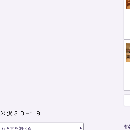
米沢３０−１９
有
行き方を調べる