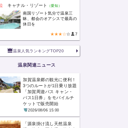
位
キャナル・リゾート
（愛知）
南国リゾート気分で温泉三
昧、都会のオアシスで最高の
休日を
★★★☆
☆
7
温泉人気ランキングTOP20
温泉関連ニュース
加賀温泉郷の観光に便利！
3つのルートが1日乗り放題
「加賀周遊バス キャン・
バス1日券」をモバイルチ
ケットで販売開始
2026/08/06 15:00
「源泉掛け流し天然温泉