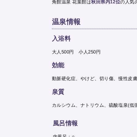
角館温泉 花葉館は
秋田県内12位
の人気
温泉情報
入浴料
大人500円 小人250円
効能
動脈硬化症、やけど、切り傷、慢性皮
泉質
カルシウム、ナトリウム、硫酸塩泉(低
風呂情報
内風呂：○