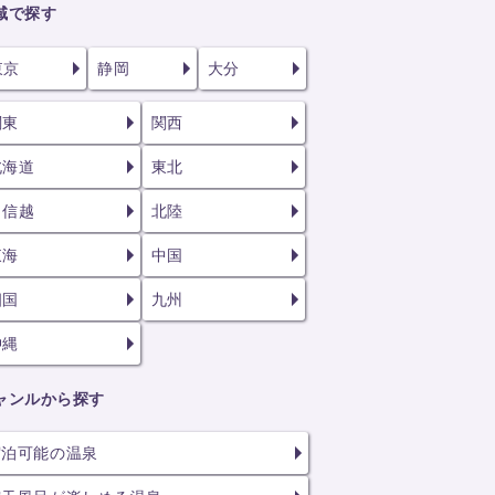
域で探す
東京
静岡
大分
関東
関西
北海道
東北
甲信越
北陸
東海
中国
四国
九州
沖縄
ャンルから探す
宿泊可能の温泉