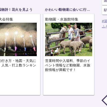
風物詩！花火を見よう
かわいい動物達に会いに行こう
大会特集
動物園・水族館特集
#
ふ
の行き方・地図・天気に
営業時間や入場料、季節のイ
、人気・打上数ランキン
ベント情報など動物園、水族
。
館情報が満載です！