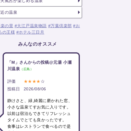
露天風呂が楽しめる温泉
駅近の温泉
湯楽の里
#大江戸温泉物語
#万葉倶楽部
#お
ろの王様
#ホテル三日月
みんなのオススメ
「M」さんからの投稿@元湯 小瀬
川温泉
（広島）
評価
★★★★
☆
投稿日
2026/08/06
静けさと、緑,綺麗に磨かれた窓、
小さな温泉てすお気に入りです。
以前は宿泊もできてリフレッシュ
タイムでとても良かったです。
食事はレストランで食べるので是