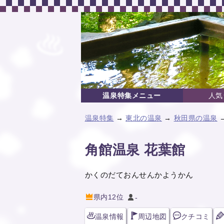
温泉特集メニュー
人気
温泉特集
→
東北の温泉
→
秋田県の温泉
→
角館温泉 花葉館
かくのだておんせんかようかん
県内12位
-
温泉情報
周辺地図
クチコミ