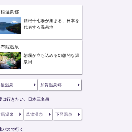
箱根温泉郷
箱根十七湯が集まる、日本を
代表する温泉地
由布院温泉
朝霧が立ち込める幻想的な温
泉街
道後温泉
加賀温泉郷
度は行きたい、日本三名泉
有馬温泉
草津温泉
下呂温泉
速バスで行く