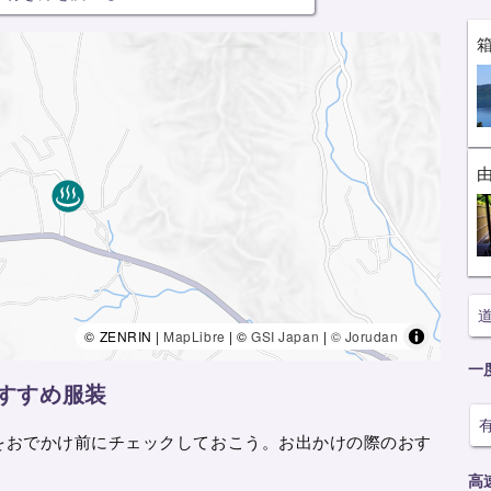
© ZENRIN |
MapLibre
| ©
GSI Japan
|
© Jorudan
一
すすめ服装
をおでかけ前にチェックしておこう。お出かけの際のおす
高