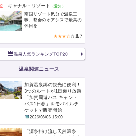
位
キャナル・リゾート
（愛知）
南国リゾート気分で温泉三
昧、都会のオアシスで最高の
休日を
★★★☆
☆
7
温泉人気ランキングTOP20
温泉関連ニュース
加賀温泉郷の観光に便利！
3つのルートが1日乗り放題
「加賀周遊バス キャン・
バス1日券」をモバイルチ
ケットで販売開始
2026/08/06 15:00
「源泉掛け流し天然温泉