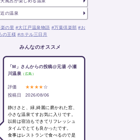
露天風呂が楽しめる温泉
駅近の温泉
湯楽の里
#大江戸温泉物語
#万葉倶楽部
#お
ろの王様
#ホテル三日月
みんなのオススメ
「M」さんからの投稿@元湯 小瀬
川温泉
（広島）
評価
★★★★
☆
投稿日
2026/08/06
静けさと、緑,綺麗に磨かれた窓、
小さな温泉てすお気に入りです。
以前は宿泊もできてリフレッシュ
タイムでとても良かったです。
食事はレストランで食べるので是