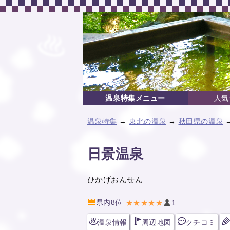
温泉特集メニュー
人気
温泉特集
→
東北の温泉
→
秋田県の温泉
日景温泉
ひかげおんせん
県内8位
★★★★★
1
温泉情報
周辺地図
クチコミ