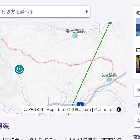
行き方を調べる
一
© ZENRIN |
MapLibre
| ©
GSI Japan
|
© Jorudan
服装
高
かけ前にチェックしておこう。お出かけの際のおすすめの