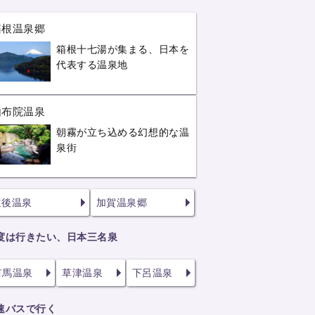
箱根温泉郷
箱根十七湯が集まる、日本を
代表する温泉地
由布院温泉
朝霧が立ち込める幻想的な温
泉街
道後温泉
加賀温泉郷
度は行きたい、日本三名泉
有馬温泉
草津温泉
下呂温泉
速バスで行く