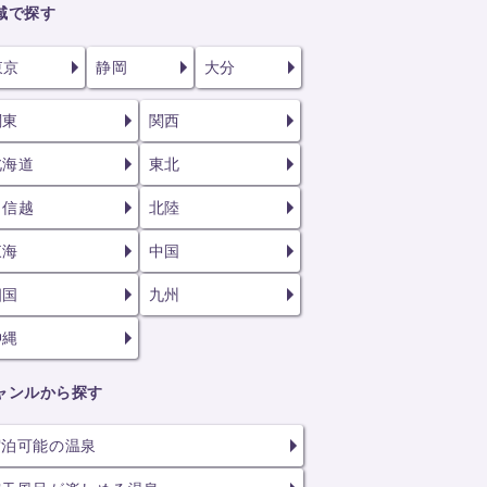
域で探す
東京
静岡
大分
関東
関西
北海道
東北
甲信越
北陸
東海
中国
四国
九州
沖縄
ャンルから探す
宿泊可能の温泉