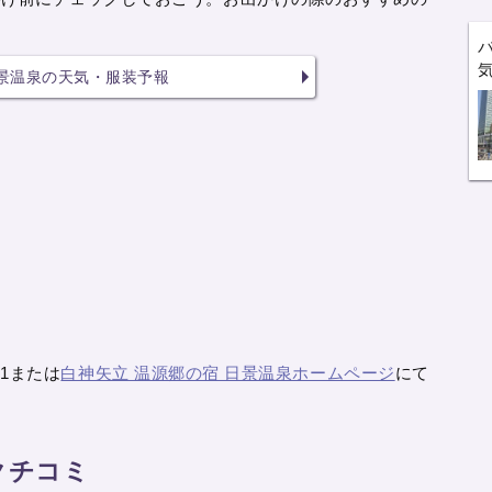
景温泉の天気・服装予報
11または
白神矢立 温源郷の宿 日景温泉ホームページ
にて
クチコミ