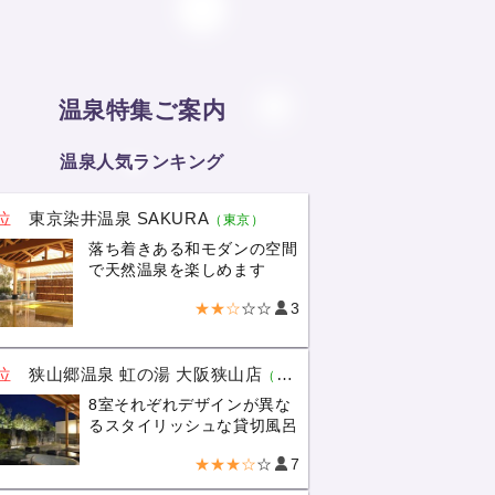
温泉特集ご案内
温泉人気ランキング
位
東京染井温泉 SAKURA
（東京）
落ち着きある和モダンの空間
で天然温泉を楽しめます
★★☆
☆☆
3
位
狭山郷温泉 虹の湯 大阪狭山店
（大阪）
8室それぞれデザインが異な
るスタイリッシュな貸切風呂
★★★☆
☆
7