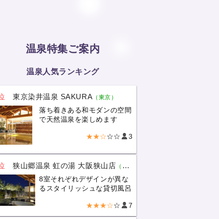
温泉特集ご案内
温泉人気ランキング
位
東京染井温泉 SAKURA
（東京）
落ち着きある和モダンの空間
で天然温泉を楽しめます
★★☆
☆☆
3
位
狭山郷温泉 虹の湯 大阪狭山店
（大阪）
8室それぞれデザインが異な
るスタイリッシュな貸切風呂
★★★☆
☆
7