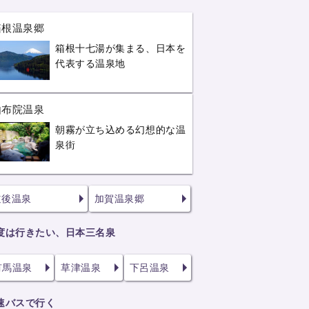
箱根温泉郷
箱根十七湯が集まる、日本を
代表する温泉地
由布院温泉
朝霧が立ち込める幻想的な温
泉街
道後温泉
加賀温泉郷
度は行きたい、日本三名泉
有馬温泉
草津温泉
下呂温泉
速バスで行く