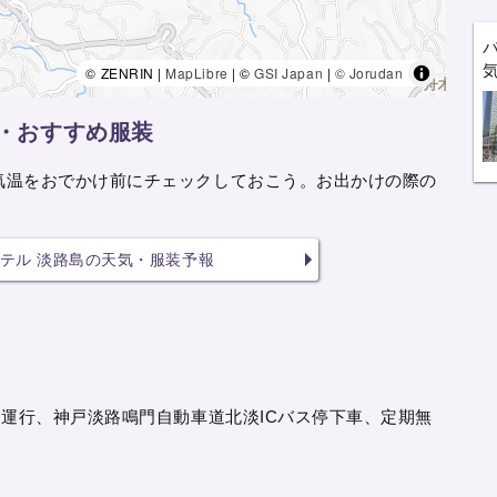
© ZENRIN |
MapLibre
| ©
GSI Japan
|
© Jorudan
・おすすめ服装
気温をおでかけ前にチェックしておこう。お出かけの際の
テル 淡路島の天気・服装予報
運行、神戸淡路鳴門自動車道北淡ICバス停下車、定期無