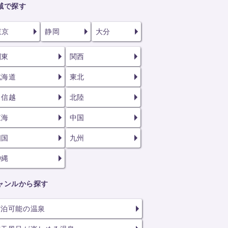
域で探す
東京
静岡
大分
関東
関西
北海道
東北
甲信越
北陸
東海
中国
四国
九州
沖縄
ャンルから探す
宿泊可能の温泉