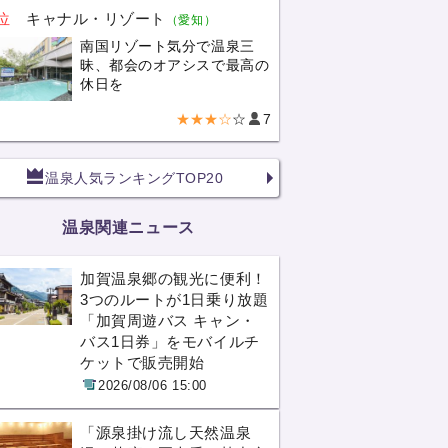
位
キャナル・リゾート
（愛知）
南国リゾート気分で温泉三
昧、都会のオアシスで最高の
休日を
★★★☆
☆
7
温泉人気ランキングTOP20
温泉関連ニュース
加賀温泉郷の観光に便利！
3つのルートが1日乗り放題
「加賀周遊バス キャン・
バス1日券」をモバイルチ
ケットで販売開始
2026/08/06 15:00
「源泉掛け流し天然温泉