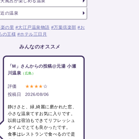
露天風呂が楽しめる温泉
駅近の温泉
湯楽の里
#大江戸温泉物語
#万葉倶楽部
#お
ろの王様
#ホテル三日月
みんなのオススメ
「M」さんからの投稿@元湯 小瀬
川温泉
（広島）
評価
★★★★
☆
投稿日
2026/08/06
静けさと、緑,綺麗に磨かれた窓、
小さな温泉てすお気に入りです。
以前は宿泊もできてリフレッシュ
タイムでとても良かったです。
食事はレストランで食べるので是