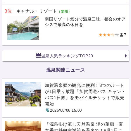
3位
キャナル・リゾート
（愛知）
南国リゾート気分で温泉三昧、都会のオア
シスで最高の休日を
★★★☆
☆
7
温泉人気ランキングTOP20
温泉関連ニュース
加賀温泉郷の観光に便利！3つのルート
が1日乗り放題「加賀周遊バス キャン・
バス1日券」をモバイルチケットで販売
開始
2026/08/06 15:00
「源泉掛け流し天然温泉 湯の華廊」夏
本番の熱中症対策を温泉で！8月1日よ