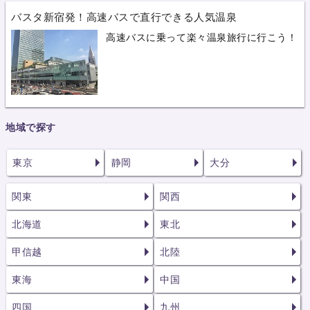
バスタ新宿発！高速バスで直行できる人気温泉
高速バスに乗って楽々温泉旅行に行こう！
地域で探す
東京
静岡
大分
関東
関西
北海道
東北
甲信越
北陸
東海
中国
四国
九州