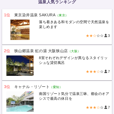
温泉人気ランキング
1位
東京染井温泉 SAKURA
（東京）
落ち着きある和モダンの空間で天然温泉を
楽しめます
★★☆
☆☆
3
2位
狭山郷温泉 虹の湯 大阪狭山店
（大阪）
8室それぞれデザインが異なるスタイリッ
シュな貸切風呂
★★★☆
☆
7
3位
キャナル・リゾート
（愛知）
南国リゾート気分で温泉三昧、都会のオア
シスで最高の休日を
★★★☆
☆
7