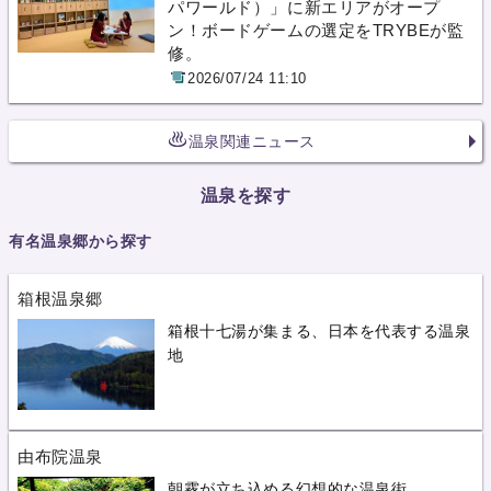
パワールド）」に新エリアがオープ
ン！ボードゲームの選定をTRYBEが監
修。
2026/07/24 11:10
温泉関連ニュース
温泉を探す
有名温泉郷から探す
箱根温泉郷
箱根十七湯が集まる、日本を代表する温泉
地
由布院温泉
朝霧が立ち込める幻想的な温泉街