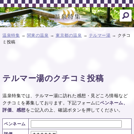
温泉特集
→
関東の温泉
→
東京都の温泉
→
テルマー湯
→ クチコ
ミ投稿
テルマー湯のクチコミ投稿
温泉特集では、テルマー湯に訪れた感想・見どころ情報など
クチコミを募集しております。下記フォームに
ペンネーム、
評価、感想
をご記入の上、確認ボタンを押してください。
ペンネーム