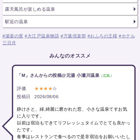
露天風呂が楽しめる温泉
駅近の温泉
#湯楽の里
#大江戸温泉物語
#万葉倶楽部
#おふろの王様
#ホテル
三日月
みんなのオススメ
「M」さんからの投稿@元湯 小瀬川温泉
（広島）
評価
★★★★
☆
投稿日
2026/08/06
静けさと、緑,綺麗に磨かれた窓、小さな温泉てすお気
に入りです。
以前は宿泊もできてリフレッシュタイムでとても良かっ
たです。
食事はレストランで食べるので是非宿泊をお願いいたし