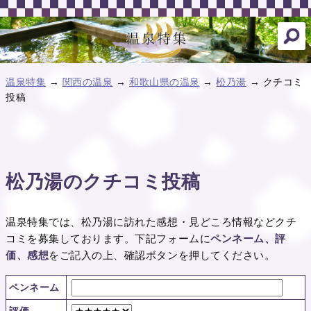
温泉特集
→
関西の温泉
→
和歌山県の温泉
→
松乃湯
→ クチコミ
投稿
松乃湯のクチコミ投稿
温泉特集では、松乃湯に訪れた感想・見どころ情報などクチ
コミを募集しております。下記フォームに
ペンネーム、評
価、感想
をご記入の上、確認ボタンを押してください。
ペンネーム