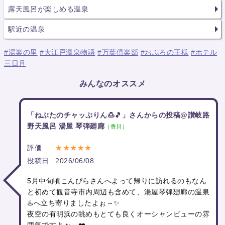
露天風呂が楽しめる温泉
駅近の温泉
#湯楽の里
#大江戸温泉物語
#万葉倶楽部
#おふろの王様
#ホテル
三日月
みんなのオススメ
「ねぶたのチャッぷりん🍮🎵」さんからの投稿@讃岐路
野天風呂 湯屋 琴弾廻廊
（香川）
評価
★★★★★
投稿日
2026/06/08
5月中旬頃こんぴらさんへよって帰りに訪れるのもなん
と初めて観音寺市内周辺も含めて、湯屋琴弾廻廊の温泉
♨️へ立ち寄りましたよぉ～✨
夜空の有明浜の眺めもとても良くオーシャンビューの雰
囲気ですよぉ～❤️