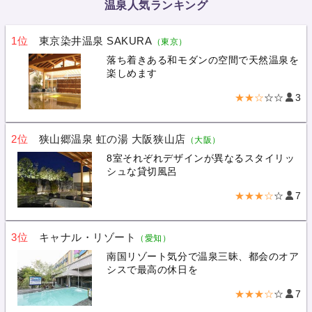
温泉人気ランキング
1位
東京染井温泉 SAKURA
（東京）
落ち着きある和モダンの空間で天然温泉を
楽しめます
★★☆
☆☆
3
2位
狭山郷温泉 虹の湯 大阪狭山店
（大阪）
8室それぞれデザインが異なるスタイリッ
シュな貸切風呂
★★★☆
☆
7
3位
キャナル・リゾート
（愛知）
南国リゾート気分で温泉三昧、都会のオア
シスで最高の休日を
★★★☆
☆
7