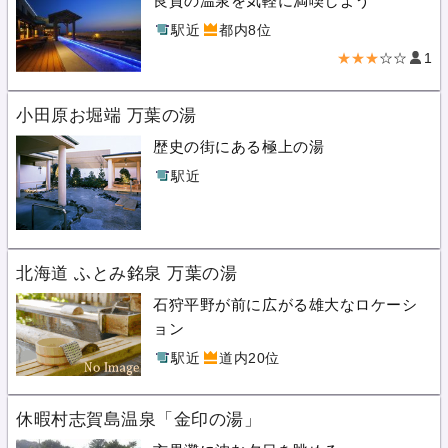
良質の温泉を気軽に満喫しよう
駅近
都内8位
★★★
☆☆
1
小田原お堀端 万葉の湯
歴史の街にある極上の湯
駅近
北海道 ふとみ銘泉 万葉の湯
石狩平野が前に広がる雄大なロケーシ
ョン
駅近
道内20位
休暇村志賀島温泉「金印の湯」