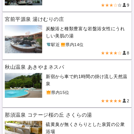
★★★☆
☆
9
宮前平源泉 湯けむりの庄
炭酸浴と種類豊富な岩盤浴女性にうれ
しい美肌の湯
駅近
県内14位
★★★★☆
8
秋山温泉 あきやまネスパ
新宿から車で約1時間の掛け流し天然温
泉
県内15位
★★★★★
2
那須温泉 コテージ桜の丘 さくらの湯
硫黄臭が無くさらりとした泉質の公衆
浴場