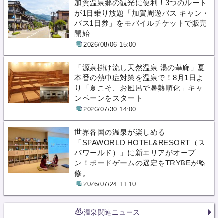
加賀温泉郷の観光に便利！3つのルート
が1日乗り放題「加賀周遊バス キャン・
バス1日券」をモバイルチケットで販売
開始
2026/08/06 15:00
「源泉掛け流し天然温泉 湯の華廊」夏
本番の熱中症対策を温泉で！8月1日よ
り「夏こそ、お風呂で暑熱順化」キャ
ンペーンをスタート
2026/07/30 14:00
世界各国の温泉が楽しめる
「SPAWORLD HOTEL&RESORT（ス
パワールド）」に新エリアがオープ
ン！ボードゲームの選定をTRYBEが監
修。
2026/07/24 11:10
温泉関連ニュース