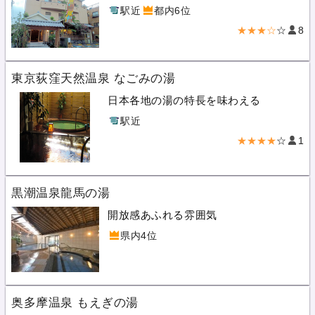
駅近
都内6位
★★★☆
☆
8
東京荻窪天然温泉 なごみの湯
日本各地の湯の特長を味わえる
駅近
★★★★
☆
1
黒潮温泉龍馬の湯
開放感あふれる雰囲気
県内4位
奥多摩温泉 もえぎの湯