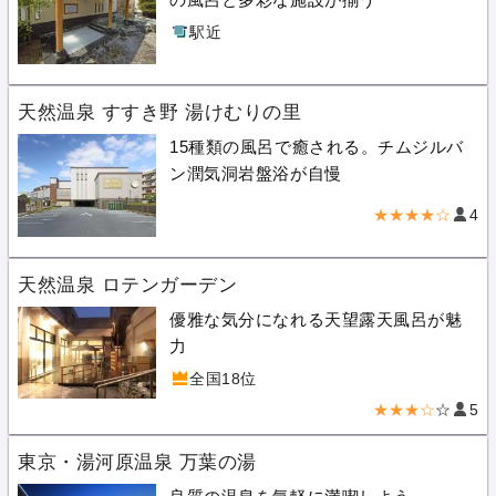
駅近
天然温泉 すすき野 湯けむりの里
15種類の風呂で癒される。チムジルバ
ン潤気洞岩盤浴が自慢
★★★★☆
4
天然温泉 ロテンガーデン
優雅な気分になれる天望露天風呂が魅
力
全国18位
★★★☆
☆
5
東京・湯河原温泉 万葉の湯