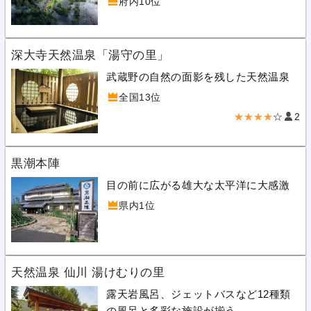
府内10位
深大寺天然温泉「湯守の里」
武蔵野の自然の面影を残した天然温泉
全国13位
★★★★
☆
2
黒潮本陣
目の前に広がる雄大な太平洋に大感激
県内1位
天然温泉 仙川 湯けむりの里
露天岩風呂、ジェットバスなど12種類
の風呂と多彩な施設が揃う