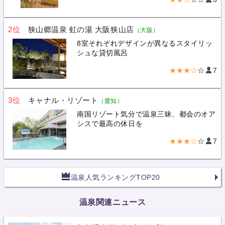
2位
狭山郷温泉 虹の湯 大阪狭山店
（大阪）
8室それぞれデザインが異なるスタイリッ
シュな貸切風呂
★★★☆
☆
7
3位
キャナル・リゾート
（愛知）
南国リゾート気分で温泉三昧、都会のオア
シスで最高の休日を
★★★☆
☆
7
温泉人気ランキングTOP20
温泉関連ニュース