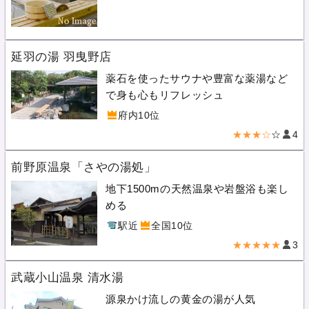
延羽の湯 羽曳野店
薬石を使ったサウナや豊富な薬湯など
で身も心もリフレッシュ
府内10位
★★★☆
☆
4
前野原温泉「さやの湯処」
地下1500mの天然温泉や岩盤浴も楽し
める
駅近
全国10位
★★★★★
3
武蔵小山温泉 清水湯
源泉かけ流しの黄金の湯が人気