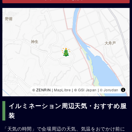
© ZENRIN |
MapLibre
| ©
GSI Japan
|
© Jorudan
イルミネーション周辺天気・おすすめ服
装
「天気の時間」で会場周辺の天気、気温をおでかけ前に