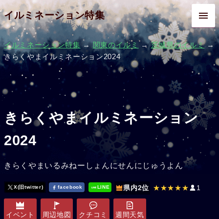
イルミネーション特集
イルミネーション特集
→
関東のイルミ
→
茨城県のイルミ
→
きらくやまイルミネーション2024
きらくやまイルミネーション
2024
きらくやまいるみねーしょんにせんにじゅうよん
県内2位
★★★★★
1
X(旧twitter)
facebook
LINE
イベント
周辺地図
クチコミ
週間天気