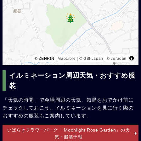
© ZENRIN |
MapLibre
| ©
GSI Japan
|
© Jorudan
イルミネーション周辺天気・おすすめ服
装
「天気の時間」で会場周辺の天気、気温をおでかけ前に
チェックしておこう。イルミネーションを見に行く際の
おすすめの服装もご案内しています。
いばらきフラワーパーク 「Moonlight Rose Garden」の天
気・服装予報