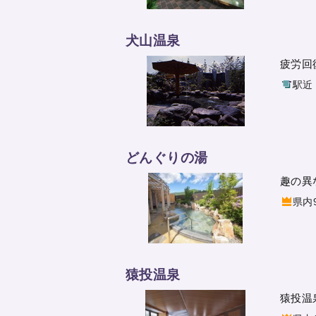
犬山温泉
疲労回
駅近
どんぐりの湯
趣の異
県内
猿投温泉
猿投温