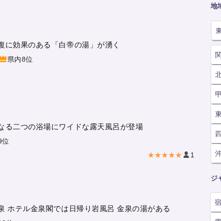
地
復に効果のある「白帝の湯」が湧く
県内8位
なる二つの浴場にワイドな露天風呂が登場
9位
★★★★★
1
ジ
泉 ホテル金泉閣では日帰り岩風呂 金泉の湯がある