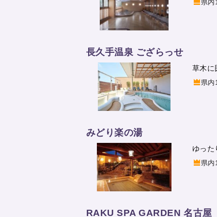
県内
長久手温泉 ござらっせ
草木に
県内
みどり楽の湯
ゆった
県内
RAKU SPA GARDEN 名古屋