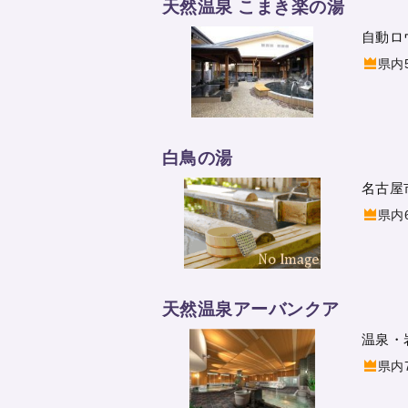
天然温泉 こまき楽の湯
自動ロ
県内
白鳥の湯
名古屋
県内
天然温泉アーバンクア
温泉・
県内