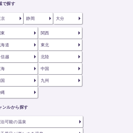
域で探す
東京
静岡
大分
関東
関西
北海道
東北
甲信越
北陸
東海
中国
四国
九州
沖縄
ャンルから探す
宿泊可能の温泉