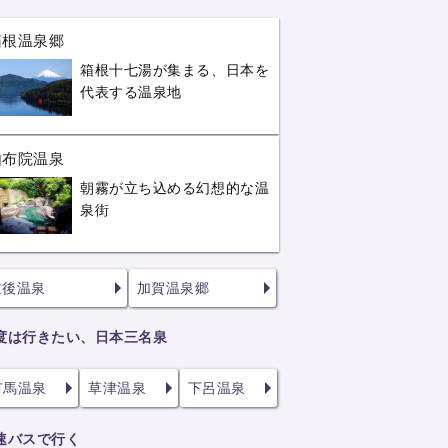
箱根温泉郷
箱根十七湯が集まる、日本を
代表する温泉地
由布院温泉
朝霧が立ち込める幻想的な温
泉街
道後温泉
加賀温泉郷
度は行きたい、日本三名泉
有馬温泉
草津温泉
下呂温泉
速バスで行く