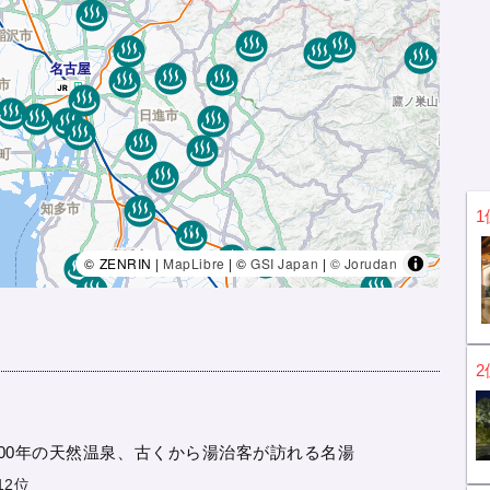
1
© ZENRIN |
MapLibre
| ©
GSI Japan
|
© Jorudan
2
300年の天然温泉、古くから湯治客が訪れる名湯
12位