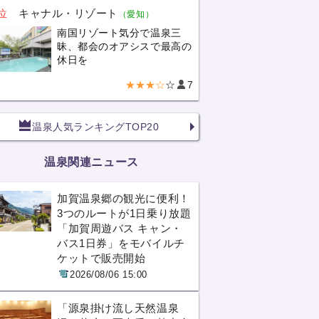
位
キャナル・リゾート
（愛知）
南国リゾート気分で温泉三
昧、都会のオアシスで最高の
休日を
★★★☆
☆
7
温泉人気ランキングTOP20
温泉関連ニュース
加賀温泉郷の観光に便利！
3つのルートが1日乗り放題
「加賀周遊バス キャン・
バス1日券」をモバイルチ
ケットで販売開始
2026/08/06 15:00
「源泉掛け流し天然温泉