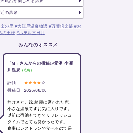
露天風呂が楽しめる温泉
駅近の温泉
湯楽の里
#大江戸温泉物語
#万葉倶楽部
#お
ろの王様
#ホテル三日月
みんなのオススメ
「M」さんからの投稿@元湯 小瀬
川温泉
（広島）
評価
★★★★
☆
投稿日
2026/08/06
静けさと、緑,綺麗に磨かれた窓、
小さな温泉てすお気に入りです。
以前は宿泊もできてリフレッシュ
タイムでとても良かったです。
食事はレストランで食べるので是