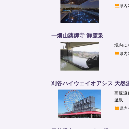
県内
一畑山薬師寺 御霊泉
境内に
県内
刈谷ハイウェイオアシス 天然
高速道
温泉
県内