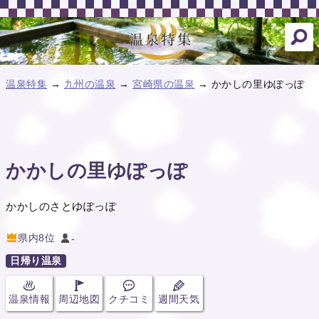
温泉特集
→
九州の温泉
→
宮崎県の温泉
→ かかしの里ゆぽっぽ
かかしの里ゆぽっぽ
かかしのさとゆぽっぽ
県内8位
-
日帰り温泉
温泉情報
周辺地図
クチコミ
週間天気