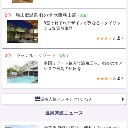
2位
狭山郷温泉 虹の湯 大阪狭山店
（大阪）
8室それぞれデザインが異なるスタイリッ
シュな貸切風呂
★★★☆
☆
7
3位
キャナル・リゾート
（愛知）
南国リゾート気分で温泉三昧、都会のオア
シスで最高の休日を
★★★☆
☆
7
温泉人気ランキングTOP20
温泉関連ニュース
加賀温泉郷の観光に便利！3つのルート