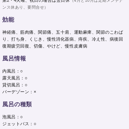
第2・4火曜、祝日の場合は翌日休
（4月と10月は定期メンテナ
ンス休あり、要問合せ）
効能
神経痛、筋肉痛、関節痛、五十肩、運動麻痺、関節のこわば
り、打ち身、くじき、慢性消化器病、痔疾、冷え性、病後回
復期疲労回復、切傷、やけど、慢性皮膚病
風呂情報
内風呂：○
露天風呂：○
貸切風呂：○
バーデゾーン：×
風呂の種類
泡風呂：○
ジェットバス：○