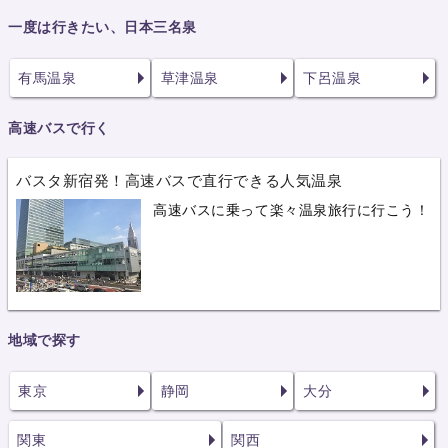
一度は行きたい、日本三名泉
有馬温泉
草津温泉
下呂温泉
高速バスで行く
バスタ新宿発！高速バスで直行できる人気温泉
高速バスに乗って楽々温泉旅行に行こう！
地域で探す
東京
静岡
大分
関東
関西