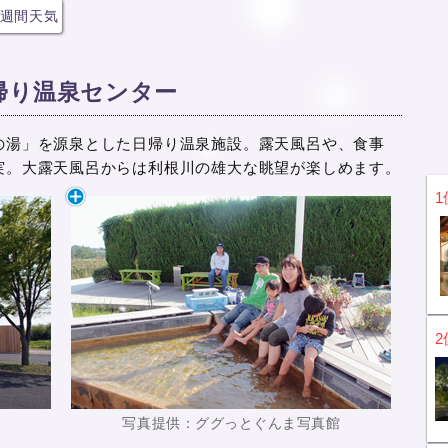
週間天気
帰り温泉センター
の湯」を源泉とした日帰り温泉施設。露天風呂や、食事
実。大露天風呂からは利根川の雄大な眺望が楽しめます。
1
2
館
写真提供：ググっとぐんま写真館