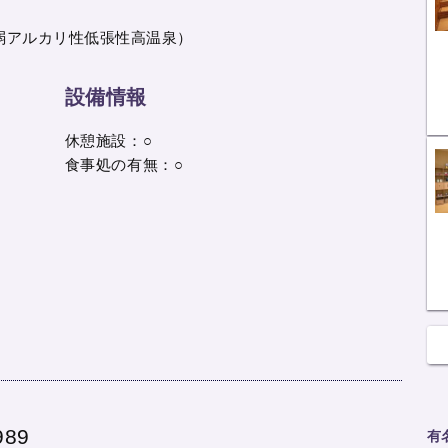
弱アルカリ性低張性高温泉）
設備情報
休憩施設：○
食事処の有無：○
89
有