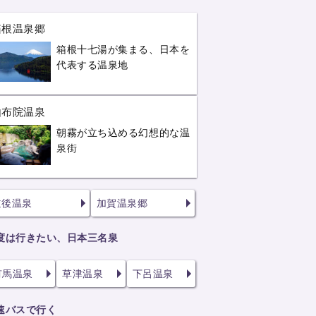
箱根温泉郷
箱根十七湯が集まる、日本を
代表する温泉地
由布院温泉
朝霧が立ち込める幻想的な温
泉街
道後温泉
加賀温泉郷
度は行きたい、日本三名泉
有馬温泉
草津温泉
下呂温泉
速バスで行く