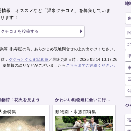
地
場情報、オススメなど「温泉クチコミ」を募集していま
おります！
クチコミを投稿する
業等 非掲載)の為、あらかじめ現地問合せの上お出かけください。
提供：
ググっとぐんま写真館
／最終更新日時：2025-03-14 13:17:26
※情報の誤りなどがございましたら
こちらまでご連絡ください。
風物詩！花火を見よう
かわいい動物達に会いに行こう
ジ
大会特集
動物園・水族館特集