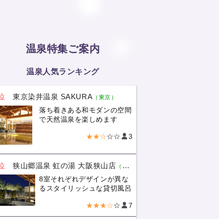
温泉特集ご案内
温泉人気ランキング
位
東京染井温泉 SAKURA
（東京）
落ち着きある和モダンの空間
で天然温泉を楽しめます
★★☆
☆☆
3
位
狭山郷温泉 虹の湯 大阪狭山店
（大阪）
8室それぞれデザインが異な
るスタイリッシュな貸切風呂
★★★☆
☆
7