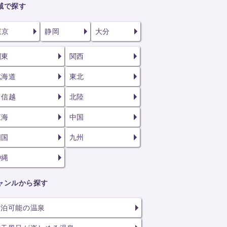
域で探す
東京
静岡
大分
関東
関西
北海道
東北
甲信越
北陸
東海
中国
四国
九州
沖縄
ャンルから探す
宿泊可能の温泉