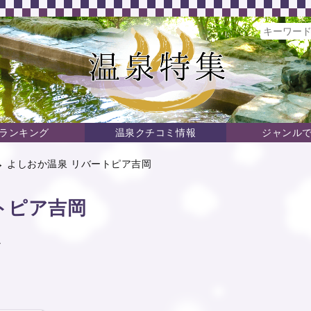
ランキング
温泉クチコミ情報
ジャンル
→ よしおか温泉 リバートピア吉岡
トピア吉岡
か