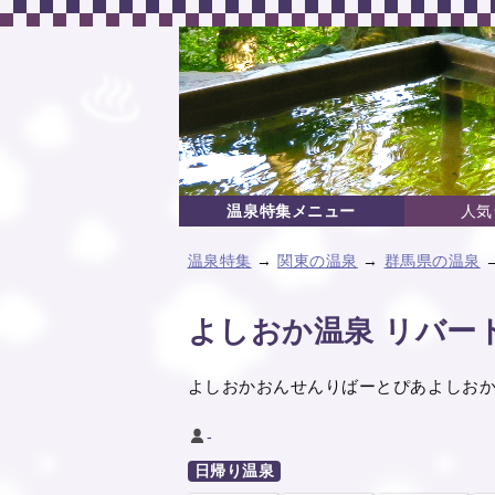
温泉特集メニュー
人気
温泉特集
→
関東の温泉
→
群馬県の温泉
よしおか温泉 リバー
よしおかおんせんりばーとぴあよしお
-
日帰り温泉