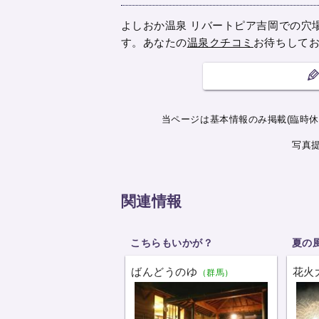
よしおか温泉 リバートピア吉岡での穴
す。あなたの
温泉クチコミ
お待ちして
当ページは基本情報のみ掲載(臨時休
写真
関連情報
こちらもいかが？
夏の
ばんどうのゆ
花火
（群馬）