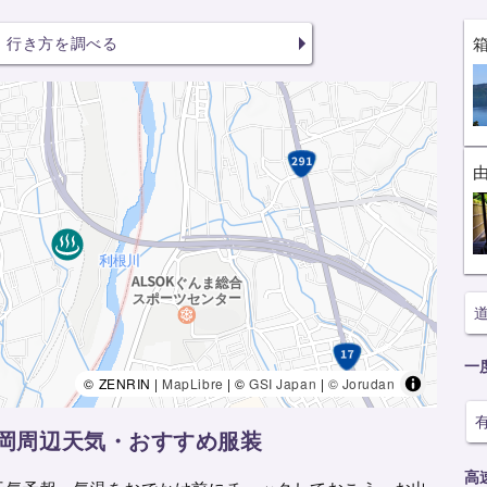
行き方を調べる
一
© ZENRIN |
MapLibre
| ©
GSI Japan
|
© Jorudan
吉岡周辺天気・おすすめ服装
高