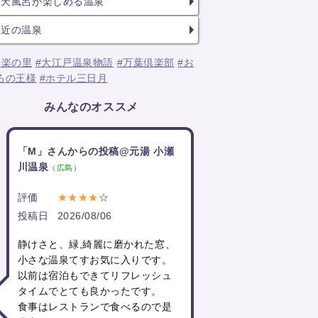
露天風呂が楽しめる温泉
駅近の温泉
湯楽の里
#大江戸温泉物語
#万葉倶楽部
#お
ろの王様
#ホテル三日月
みんなのオススメ
「M」さんからの投稿@元湯 小瀬
川温泉
（広島）
評価
★★★★
☆
投稿日
2026/08/06
静けさと、緑,綺麗に磨かれた窓、
小さな温泉てすお気に入りです。
以前は宿泊もできてリフレッシュ
タイムでとても良かったです。
食事はレストランで食べるので是