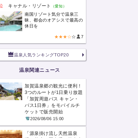
位
キャナル・リゾート
（愛知）
南国リゾート気分で温泉三
昧、都会のオアシスで最高の
休日を
★★★☆
☆
7
温泉人気ランキングTOP20
温泉関連ニュース
加賀温泉郷の観光に便利！
3つのルートが1日乗り放題
「加賀周遊バス キャン・
バス1日券」をモバイルチ
ケットで販売開始
2026/08/06 15:00
「源泉掛け流し天然温泉