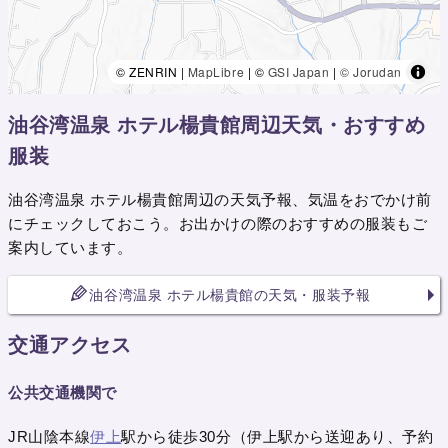
© ZENRIN |
MapLibre
| ©
GSI Japan
|
© Jorudan
油谷湾温泉 ホテル楊貴館周辺天気・おすすめ
服装
油谷湾温泉 ホテル楊貴館周辺の天気予報、気温をおでかけ前
にチェックしておこう。お出かけの際のおすすめの服装もご
案内しています。
油谷湾温泉 ホテル楊貴館の天気・服装予報
交通アクセス
公共交通機関で
JR山陰本線
伊上
駅から徒歩30分（伊上駅から送迎あり、予約