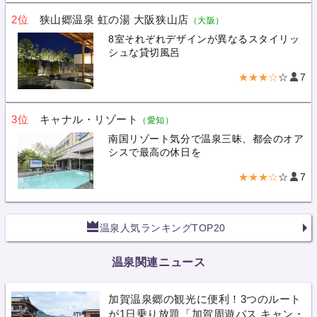
2位
狭山郷温泉 虹の湯 大阪狭山店
（大阪）
8室それぞれデザインが異なるスタイリッ
シュな貸切風呂
★★★☆
☆
7
3位
キャナル・リゾート
（愛知）
南国リゾート気分で温泉三昧、都会のオア
シスで最高の休日を
★★★☆
☆
7
温泉人気ランキングTOP20
温泉関連ニュース
加賀温泉郷の観光に便利！3つのルート
が1日乗り放題「加賀周遊バス キャン・