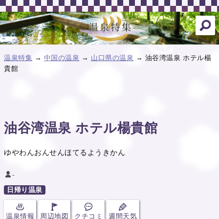
温泉特集
→
中国の温泉
→
山口県の温泉
→ 油谷湾温泉 ホテル楊
貴館
油谷湾温泉 ホテル楊貴館
ゆやわんおんせんほてるようきかん
-
日帰り温泉
温泉情報
周辺地図
クチコミ
週間天気