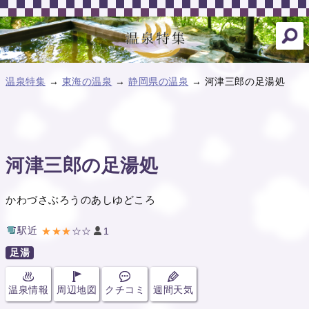
温泉特集
→
東海の温泉
→
静岡県の温泉
→ 河津三郎の足湯処
河津三郎の足湯処
かわづさぶろうのあしゆどころ
駅近
★★★
☆☆
1
足湯
温泉情報
周辺地図
クチコミ
週間天気