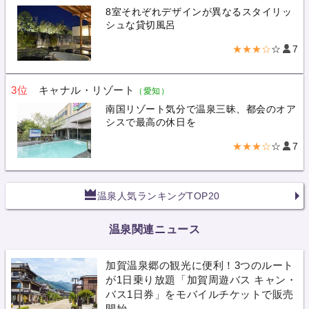
8室それぞれデザインが異なるスタイリッ
シュな貸切風呂
★★★☆
☆
7
3位
キャナル・リゾート
（愛知）
南国リゾート気分で温泉三昧、都会のオア
シスで最高の休日を
★★★☆
☆
7
温泉人気ランキングTOP20
温泉関連ニュース
加賀温泉郷の観光に便利！3つのルート
が1日乗り放題「加賀周遊バス キャン・
バス1日券」をモバイルチケットで販売
開始