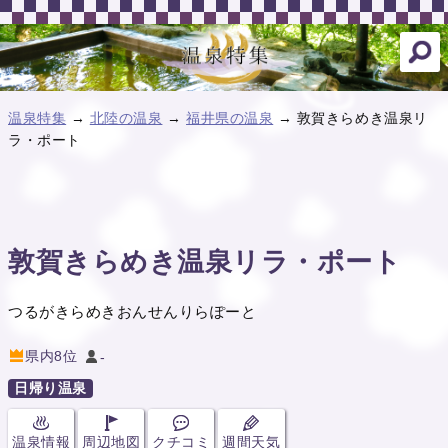
温泉特集
→
北陸の温泉
→
福井県の温泉
→ 敦賀きらめき温泉リ
ラ・ポート
敦賀きらめき温泉リラ・ポート
つるがきらめきおんせんりらぽーと
県内8位
-
日帰り温泉
温泉情報
周辺地図
クチコミ
週間天気