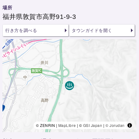
場所
福井県敦賀市高野91-9-3
行き方を調べる
タウンガイドを開く
© ZENRIN |
MapLibre
| ©
GSI Japan
|
© Jorudan