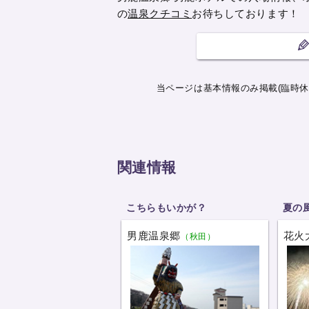
の
温泉クチコミ
お待ちしております！
当ページは基本情報のみ掲載(臨時休
関連情報
こちらもいかが？
夏の
男鹿温泉郷
花火
（秋田）