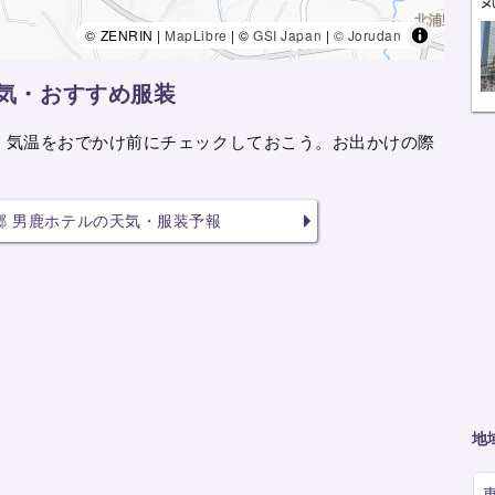
© ZENRIN |
MapLibre
| ©
GSI Japan
|
© Jorudan
天気・おすすめ服装
、気温をおでかけ前にチェックしておこう。お出かけの際
。
郷 男鹿ホテルの天気・服装予報
地