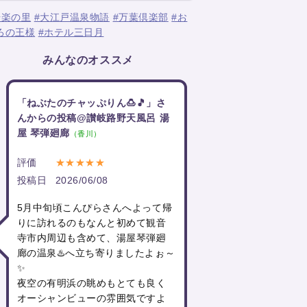
湯楽の里
#大江戸温泉物語
#万葉倶楽部
#お
ろの王様
#ホテル三日月
みんなのオススメ
「ねぶたのチャッぷりん🍮🎵」さ
んからの投稿@讃岐路野天風呂 湯
屋 琴弾廻廊
（香川）
評価
★★★★★
投稿日
2026/06/08
5月中旬頃こんぴらさんへよって帰
りに訪れるのもなんと初めて観音
寺市内周辺も含めて、湯屋琴弾廻
廊の温泉♨️へ立ち寄りましたよぉ～
✨
夜空の有明浜の眺めもとても良く
オーシャンビューの雰囲気ですよ