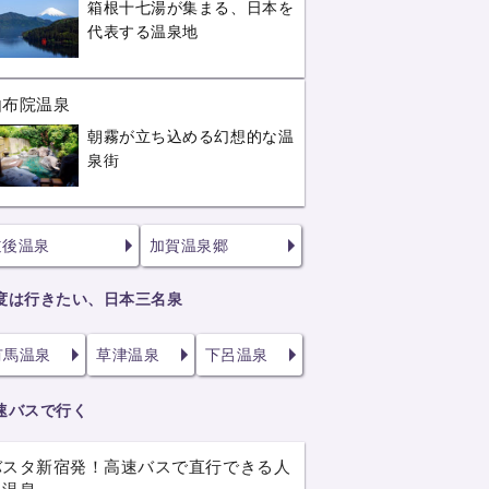
箱根十七湯が集まる、日本を
代表する温泉地
由布院温泉
朝霧が立ち込める幻想的な温
泉街
道後温泉
加賀温泉郷
度は行きたい、日本三名泉
有馬温泉
草津温泉
下呂温泉
速バスで行く
バスタ新宿発！高速バスで直行できる人