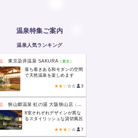
温泉特集ご案内
温泉人気ランキング
位
東京染井温泉 SAKURA
（東京）
落ち着きある和モダンの空間
で天然温泉を楽しめます
★★☆
☆☆
3
位
狭山郷温泉 虹の湯 大阪狭山店
（大阪）
8室それぞれデザインが異な
るスタイリッシュな貸切風呂
★★★☆
☆
7