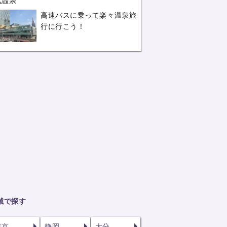
気温泉
高速バスに乗って楽々温泉旅
行に行こう！
域で探す
東京
静岡
大分