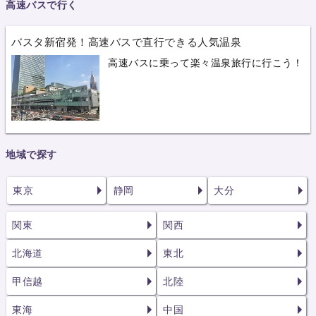
高速バスで行く
バスタ新宿発！高速バスで直行できる人気温泉
高速バスに乗って楽々温泉旅行に行こう！
地域で探す
東京
静岡
大分
関東
関西
北海道
東北
甲信越
北陸
東海
中国