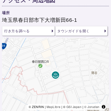
アクセス・周辺地図
場所
埼玉県春日部市下大増新田66-1
行き方を調べる
タウンガイドを開く
© ZENRIN |
MapLibre
| ©
GSI Japan
|
© Jorudan