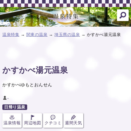
温泉特集
→
関東の温泉
→
埼玉県の温泉
→ かすかべ湯元温泉
かすかべ湯元温泉
かすかべゆもとおんせん
-
日帰り温泉
温泉情報
周辺地図
クチコミ
週間天気