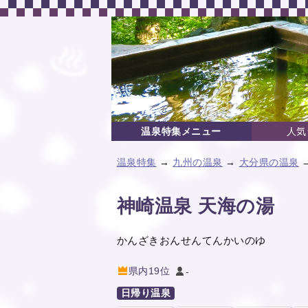
温泉特集メニュー
人気
温泉特集
→
九州の温泉
→
大分県の温泉
→
神崎温泉 天海の湯
かんざきおんせんてんかいのゆ
県内19位
-
日帰り温泉