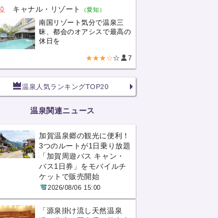
位
キャナル・リゾート
（愛知）
南国リゾート気分で温泉三
昧、都会のオアシスで最高の
休日を
★★★☆
☆
7
温泉人気ランキングTOP20
温泉関連ニュース
加賀温泉郷の観光に便利！
3つのルートが1日乗り放題
「加賀周遊バス キャン・
バス1日券」をモバイルチ
ケットで販売開始
2026/08/06 15:00
「源泉掛け流し天然温泉