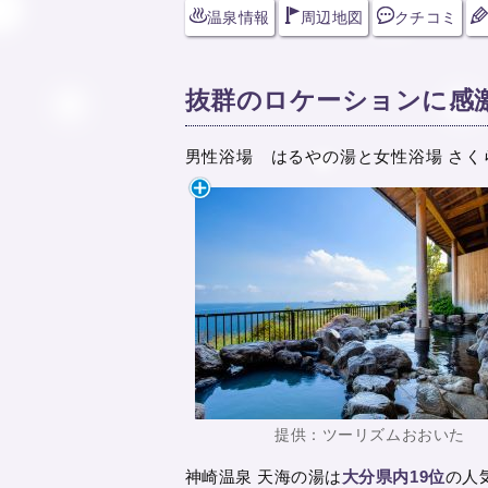
温泉情報
周辺地図
クチコミ
抜群のロケーションに感
男性浴場 はるやの湯と女性浴場 さ
提供：ツーリズムおおいた
神崎温泉 天海の湯は
大分県内19位
の人