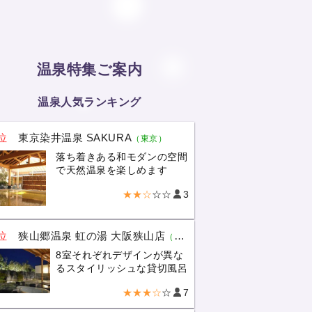
温泉特集ご案内
温泉人気ランキング
位
東京染井温泉 SAKURA
（東京）
落ち着きある和モダンの空間
で天然温泉を楽しめます
★★☆
☆☆
3
位
狭山郷温泉 虹の湯 大阪狭山店
（大阪）
8室それぞれデザインが異な
るスタイリッシュな貸切風呂
★★★☆
☆
7