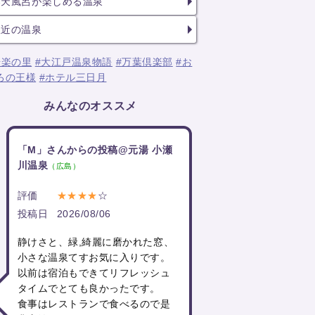
露天風呂が楽しめる温泉
駅近の温泉
湯楽の里
#大江戸温泉物語
#万葉倶楽部
#お
ろの王様
#ホテル三日月
みんなのオススメ
「M」さんからの投稿@元湯 小瀬
川温泉
（広島）
評価
★★★★
☆
投稿日
2026/08/06
静けさと、緑,綺麗に磨かれた窓、
小さな温泉てすお気に入りです。
以前は宿泊もできてリフレッシュ
タイムでとても良かったです。
食事はレストランで食べるので是