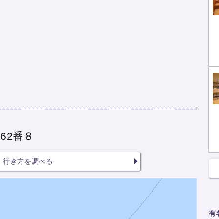
62番８
行き方を調べる
有