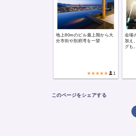
地上80mのビル最上階から大
会場
分市街や別府湾を一望
加え
グも
★★★★★
1
このページをシェアする