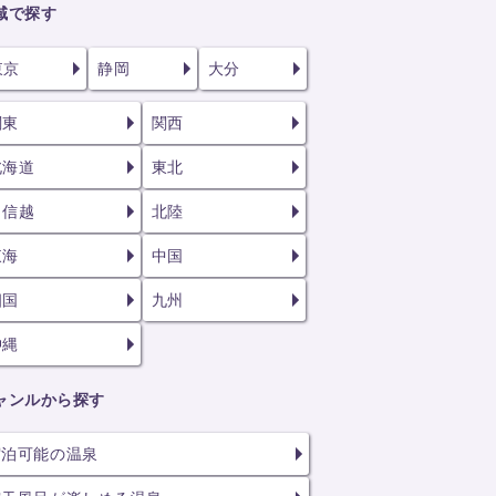
域で探す
東京
静岡
大分
関東
関西
北海道
東北
甲信越
北陸
東海
中国
四国
九州
沖縄
ャンルから探す
宿泊可能の温泉