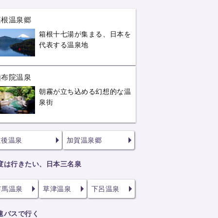
箱根温泉郷
箱根十七湯が集まる、日本を
代表する温泉地
由布院温泉
朝霧が立ち込める幻想的な温
泉街
道後温泉
加賀温泉郷
度は行きたい、日本三名泉
有馬温泉
草津温泉
下呂温泉
速バスで行く