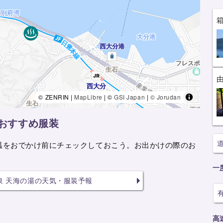
© ZENRIN |
MapLibre
| ©
GSI Japan
|
© Jorudan
おすすめ服装
温をおでかけ前にチェックしておこう。お出かけの際のお
一
泉 天海の湯の天気・服装予報
高