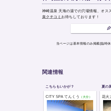
神崎温泉 天海の湯での穴場情報、オス
泉クチコミ
お待ちしております！
当ページは基本情報のみ掲載(臨時休
関連情報
こちらもいかが？
夏の
CITY SPA てんくう
花火
（大分）