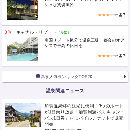
シュな貸切風呂
★★★☆
☆
7
3位
キャナル・リゾート
（愛知）
南国リゾート気分で温泉三昧、都会のオア
シスで最高の休日を
★★★☆
☆
7
温泉人気ランキングTOP20
温泉関連ニュース
加賀温泉郷の観光に便利！3つのルート
が1日乗り放題「加賀周遊バス キャン・
バス1日券」をモバイルチケットで販売
開始