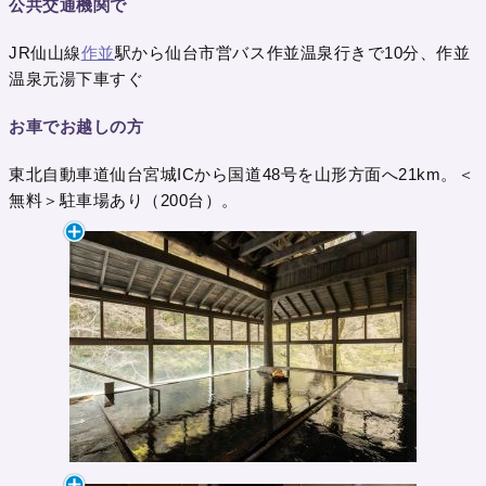
公共交通機関で
JR仙山線
作並
駅から仙台市営バス作並温泉行きで10分、作並
温泉元湯下車すぐ
お車でお越しの方
東北自動車道仙台宮城ICから国道48号を山形方面へ21km。＜
無料＞駐車場あり（200台）。