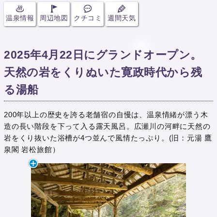
温泉情報
周辺地図
クチコミ
週間天気
2025年4月22日にグランドオープン。
天然の岩をくりぬいた寛政時代から残
る湯船
200年以上の歴史を誇る老舗宿の自慢は、温泉情緒が漂う木
造の長い階段を下って入る露天風呂。広瀬川の河畔に天然の
岩をくり抜いた浴槽が4つ並んで風情たっぷり。(旧：元湯 鷹
泉閣 岩松旅館）