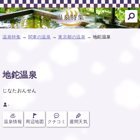
温泉特集
→
関東の温泉
→
東京都の温泉
→ 地鉈温泉
地鉈温泉
じなたおんせん
-
温泉情報
周辺地図
クチコミ
週間天気