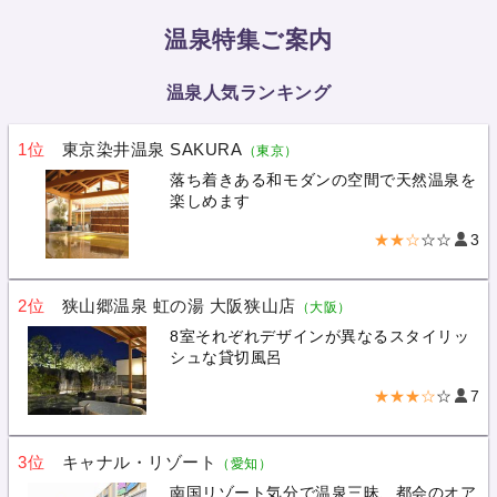
温泉特集ご案内
温泉人気ランキング
1位
東京染井温泉 SAKURA
（東京）
落ち着きある和モダンの空間で天然温泉を
楽しめます
★★☆
☆☆
3
2位
狭山郷温泉 虹の湯 大阪狭山店
（大阪）
8室それぞれデザインが異なるスタイリッ
シュな貸切風呂
★★★☆
☆
7
3位
キャナル・リゾート
（愛知）
南国リゾート気分で温泉三昧、都会のオア