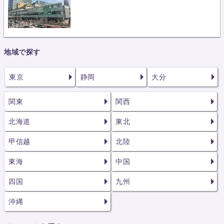
地域で探す
東京
静岡
大分
関東
関西
北海道
東北
甲信越
北陸
東海
中国
四国
九州
沖縄