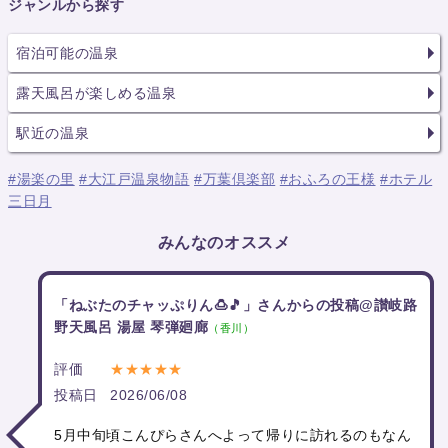
ジャンルから探す
宿泊可能の温泉
露天風呂が楽しめる温泉
駅近の温泉
#湯楽の里
#大江戸温泉物語
#万葉倶楽部
#おふろの王様
#ホテル
三日月
みんなのオススメ
「ねぶたのチャッぷりん🍮🎵」さんからの投稿@讃岐路
野天風呂 湯屋 琴弾廻廊
（香川）
評価
★★★★★
投稿日
2026/06/08
5月中旬頃こんぴらさんへよって帰りに訪れるのもなん