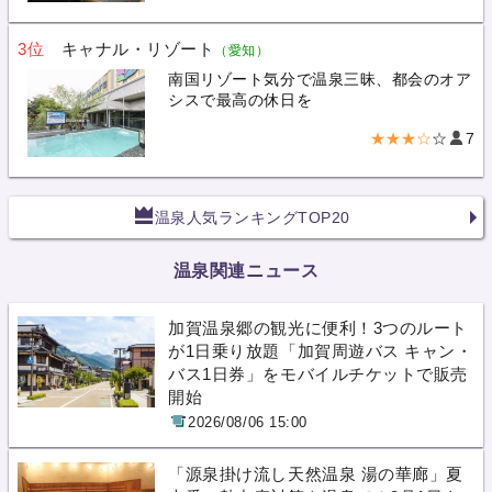
3位
キャナル・リゾート
（愛知）
南国リゾート気分で温泉三昧、都会のオア
シスで最高の休日を
★★★☆
☆
7
温泉人気ランキングTOP20
温泉関連ニュース
加賀温泉郷の観光に便利！3つのルート
が1日乗り放題「加賀周遊バス キャン・
バス1日券」をモバイルチケットで販売
開始
2026/08/06 15:00
「源泉掛け流し天然温泉 湯の華廊」夏