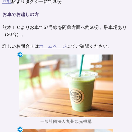
立野
駅よりタクシーにて20分
お車でお越しの方
熊本ＩＣよりお車で57号線を阿蘇方面へ約30分。駐車場あり
（20台）。
詳しいお問合せは
ホームページ
にてご確認ください。
一般社団法人九州観光機構