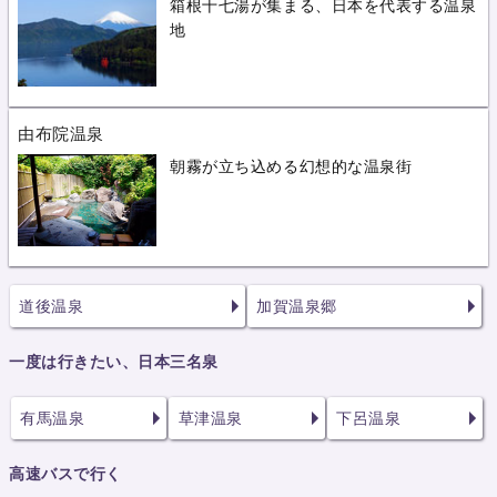
箱根十七湯が集まる、日本を代表する温泉
地
由布院温泉
朝霧が立ち込める幻想的な温泉街
道後温泉
加賀温泉郷
一度は行きたい、日本三名泉
有馬温泉
草津温泉
下呂温泉
高速バスで行く