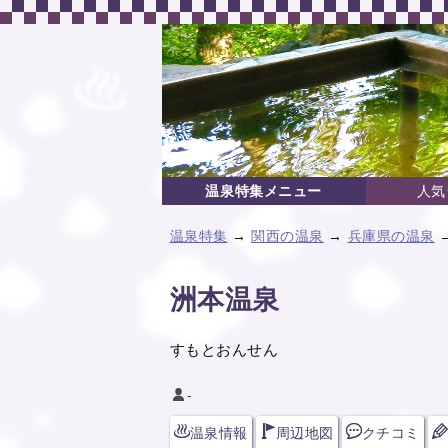
温泉特集メニュー
人気
温泉特集
→
関西の温泉
→
兵庫県の温泉
洲本温泉
すもとおんせん
-
温泉情報
周辺地図
クチコミ