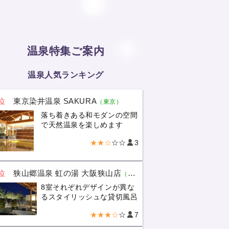
温泉特集ご案内
温泉人気ランキング
位
東京染井温泉 SAKURA
（東京）
落ち着きある和モダンの空間
で天然温泉を楽しめます
★★☆
☆☆
3
位
狭山郷温泉 虹の湯 大阪狭山店
（大阪）
8室それぞれデザインが異な
るスタイリッシュな貸切風呂
★★★☆
☆
7