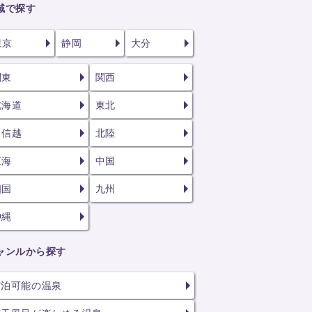
域で探す
東京
静岡
大分
関東
関西
北海道
東北
甲信越
北陸
東海
中国
四国
九州
沖縄
ャンルから探す
宿泊可能の温泉