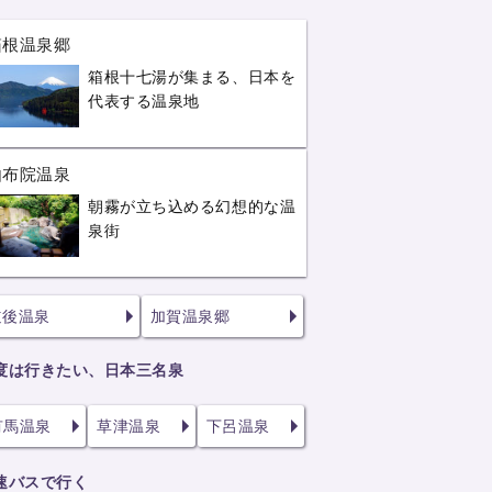
箱根温泉郷
箱根十七湯が集まる、日本を
代表する温泉地
由布院温泉
朝霧が立ち込める幻想的な温
泉街
道後温泉
加賀温泉郷
度は行きたい、日本三名泉
有馬温泉
草津温泉
下呂温泉
速バスで行く