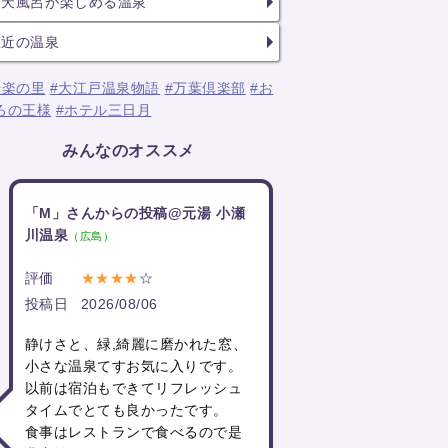
露天風呂が楽しめる温泉
駅近の温泉
湯楽の里
#大江戸温泉物語
#万葉倶楽部
#お
ろの王様
#ホテル三日月
みんなのオススメ
「M」さんからの投稿@元湯 小瀬
川温泉
（広島）
評価
★★★★
☆
投稿日
2026/08/06
静けさと、緑,綺麗に磨かれた窓、
小さな温泉てすお気に入りです。
以前は宿泊もできてリフレッシュ
タイムでとても良かったです。
食事はレストランで食べるので是