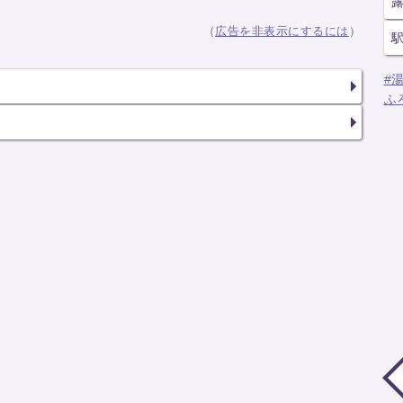
（
広告を非表示にするには
）
#
ふ