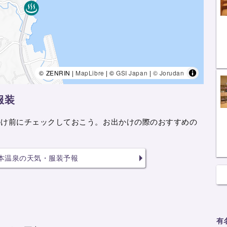
© ZENRIN |
MapLibre
| ©
GSI Japan
|
© Jorudan
服装
かけ前にチェックしておこう。お出かけの際のおすすめの
本温泉の天気・服装予報
有