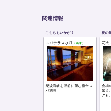
関連情報
こちらもいかが？
夏の
スパテラス水月
花火
（兵庫）
紀淡海峡を眼前に望む複合ス
会場
パ施設
加え
グも