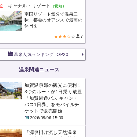
位
キャナル・リゾート
（愛知）
南国リゾート気分で温泉三
昧、都会のオアシスで最高の
休日を
★★★☆
☆
7
温泉人気ランキングTOP20
温泉関連ニュース
加賀温泉郷の観光に便利！
3つのルートが1日乗り放題
「加賀周遊バス キャン・
バス1日券」をモバイルチ
ケットで販売開始
2026/08/06 15:00
「源泉掛け流し天然温泉