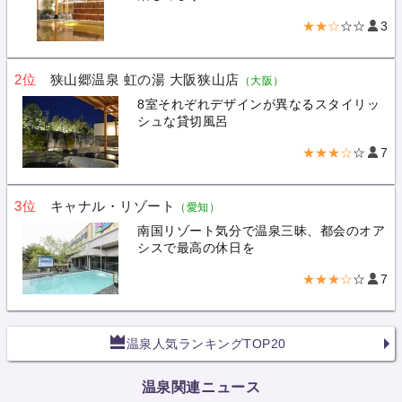
★★☆
☆☆
3
2位
狭山郷温泉 虹の湯 大阪狭山店
（大阪）
8室それぞれデザインが異なるスタイリッ
シュな貸切風呂
★★★☆
☆
7
3位
キャナル・リゾート
（愛知）
南国リゾート気分で温泉三昧、都会のオア
シスで最高の休日を
★★★☆
☆
7
温泉人気ランキングTOP20
温泉関連ニュース