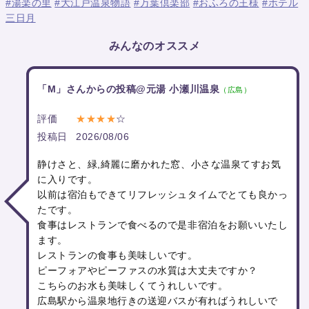
#湯楽の里
#大江戸温泉物語
#万葉倶楽部
#おふろの王様
#ホテル
三日月
みんなのオススメ
「M」さんからの投稿@元湯 小瀬川温泉
（広島）
評価
★★★★
☆
投稿日
2026/08/06
静けさと、緑,綺麗に磨かれた窓、小さな温泉てすお気
に入りです。
以前は宿泊もできてリフレッシュタイムでとても良かっ
たです。
食事はレストランで食べるので是非宿泊をお願いいたし
ます。
レストランの食事も美味しいです。
ピーフォアやピーファスの水質は大丈夫ですか？
こちらのお水も美味しくてうれしいです。
広島駅から温泉地行きの送迎バスが有ればうれしいで