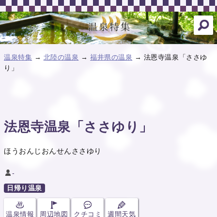
温泉特集
→
北陸の温泉
→
福井県の温泉
→ 法恩寺温泉「ささゆ
り」
法恩寺温泉「ささゆり」
ほうおんじおんせんささゆり
-
日帰り温泉
温泉情報
周辺地図
クチコミ
週間天気