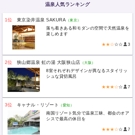
温泉人気ランキング
1位
東京染井温泉 SAKURA
（東京）
落ち着きある和モダンの空間で天然温泉を
楽しめます
★★☆
☆☆
3
2位
狭山郷温泉 虹の湯 大阪狭山店
（大阪）
8室それぞれデザインが異なるスタイリッ
シュな貸切風呂
★★★☆
☆
7
3位
キャナル・リゾート
（愛知）
南国リゾート気分で温泉三昧、都会のオア
シスで最高の休日を
★★★☆
☆
7