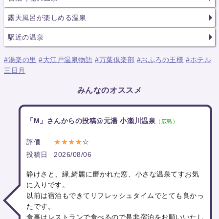
露天風呂が楽しめる温泉
駅近の温泉
#湯楽の里
#大江戸温泉物語
#万葉倶楽部
#おふろの王様
#ホテル
三日月
みんなのオススメ
「M」さんからの投稿@元湯 小瀬川温泉
（広島）
評価
★★★★
☆
投稿日
2026/08/06
静けさと、緑,綺麗に磨かれた窓、小さな温泉てすお気
に入りです。
以前は宿泊もできてリフレッシュタイムでとても良かっ
たです。
食事はレストランで食べるので是非宿泊をお願いいたし