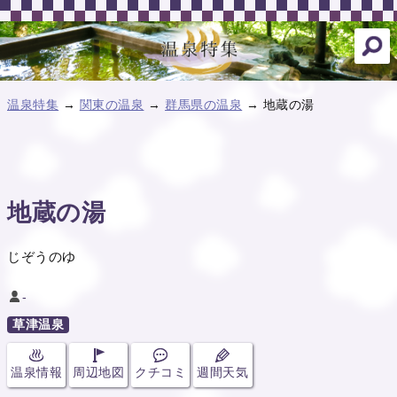
温泉特集
→
関東の温泉
→
群馬県の温泉
→ 地蔵の湯
地蔵の湯
じぞうのゆ
-
草津温泉
温泉情報
周辺地図
クチコミ
週間天気