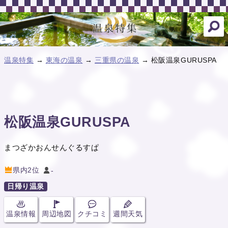
温泉特集
→
東海の温泉
→
三重県の温泉
→ 松阪温泉GURUSPA
松阪温泉GURUSPA
まつざかおんせんぐるすぱ
県内2位
-
日帰り温泉
温泉情報
周辺地図
クチコミ
週間天気