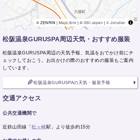
© ZENRIN |
MapLibre
| ©
GSI Japan
|
© Jorudan
松阪温泉GURUSPA周辺天気・おすすめ服装
松阪温泉GURUSPA周辺の天気予報、気温をおでかけ前にチ
ェックしておこう。お出かけの際のおすすめの服装もご案内
しています。
松阪温泉GURUSPAの天気・服装予報
交通アクセス
公共交通機関で
近鉄山田線「
松ヶ崎
駅」より徒歩約15分