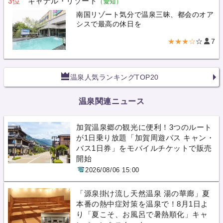
3位
キャナル・リゾート
（愛知）
南国リゾート気分で温泉三昧、都会のオア
シスで最高の休日を
★★★☆
☆
7
温泉人気ランキングTOP20
温泉関連ニュース
加賀温泉郷の観光に便利！3つのルート
が1日乗り放題「加賀周遊バス キャン・
バス1日券」をモバイルチケットで販売
開始
2026/08/06 15:00
「源泉掛け流し天然温泉 湯の華廊」夏
本番の熱中症対策を温泉で！8月1日よ
り「夏こそ、お風呂で暑熱順化」キャ