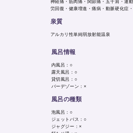
神経痛・筋肉痛・関節痛・五十肩・運
労回復・健康増進・痛病・動脈硬化症
泉質
アルカリ性単純弱放射能温泉
風呂情報
内風呂：○
露天風呂：○
貸切風呂：○
バーデゾーン：×
風呂の種類
泡風呂：○
ジェットバス：○
ジャグジー：×