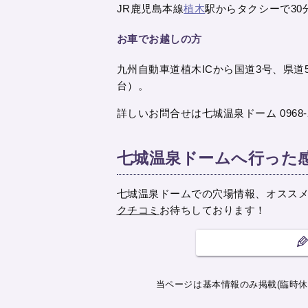
JR鹿児島本線
植木
駅からタクシーで30
お車でお越しの方
九州自動車道植木ICから国道3号、県道
台）。
詳しいお問合せは七城温泉ドーム 0968-
七城温泉ドームへ行った
七城温泉ドームでの穴場情報、オスス
クチコミ
お待ちしております！
当ページは基本情報のみ掲載(臨時休