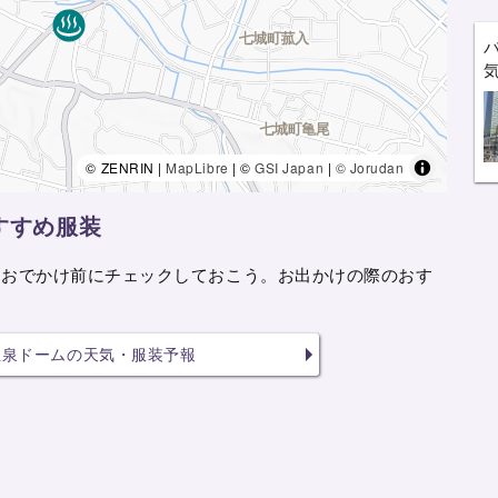
© ZENRIN |
MapLibre
| ©
GSI Japan
|
© Jorudan
すすめ服装
をおでかけ前にチェックしておこう。お出かけの際のおす
温泉ドームの天気・服装予報