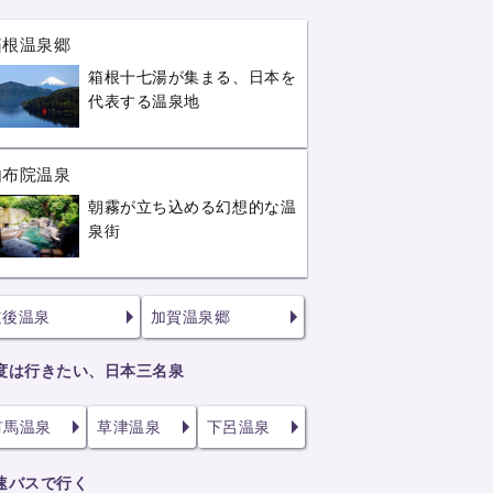
箱根温泉郷
箱根十七湯が集まる、日本を
代表する温泉地
由布院温泉
朝霧が立ち込める幻想的な温
泉街
道後温泉
加賀温泉郷
度は行きたい、日本三名泉
有馬温泉
草津温泉
下呂温泉
速バスで行く