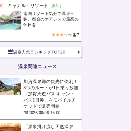
位
キャナル・リゾート
（愛知）
南国リゾート気分で温泉三
昧、都会のオアシスで最高の
休日を
★★★☆
☆
7
温泉人気ランキングTOP20
温泉関連ニュース
加賀温泉郷の観光に便利！
3つのルートが1日乗り放題
「加賀周遊バス キャン・
バス1日券」をモバイルチ
ケットで販売開始
2026/08/06 15:00
「源泉掛け流し天然温泉