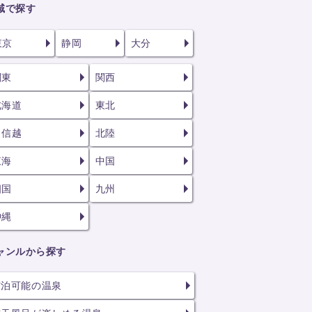
域で探す
東京
静岡
大分
関東
関西
北海道
東北
甲信越
北陸
東海
中国
四国
九州
沖縄
ャンルから探す
宿泊可能の温泉