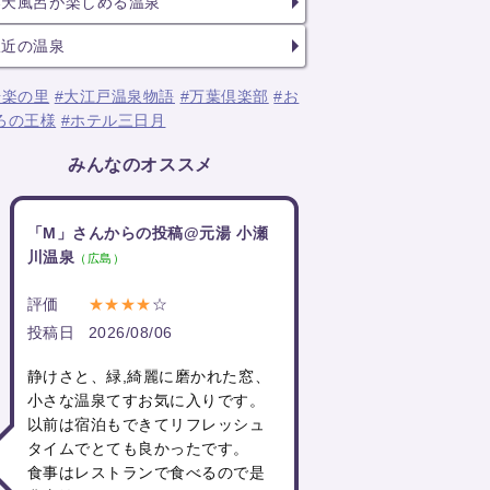
露天風呂が楽しめる温泉
駅近の温泉
湯楽の里
#大江戸温泉物語
#万葉倶楽部
#お
ろの王様
#ホテル三日月
みんなのオススメ
「M」さんからの投稿@元湯 小瀬
川温泉
（広島）
評価
★★★★
☆
投稿日
2026/08/06
静けさと、緑,綺麗に磨かれた窓、
小さな温泉てすお気に入りです。
以前は宿泊もできてリフレッシュ
タイムでとても良かったです。
食事はレストランで食べるので是