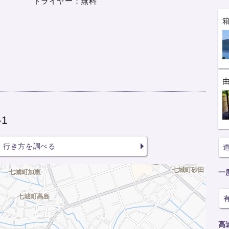
ドライヤー：無料
1
行き方を調べる
一
高