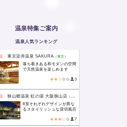
温泉特集ご案内
温泉人気ランキング
位
東京染井温泉 SAKURA
（東京）
落ち着きある和モダンの空間
で天然温泉を楽しめます
★★☆
☆☆
3
位
狭山郷温泉 虹の湯 大阪狭山店
（大阪）
8室それぞれデザインが異な
るスタイリッシュな貸切風呂
★★★☆
☆
7