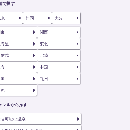
域で探す
東京
静岡
大分
関東
関西
北海道
東北
甲信越
北陸
東海
中国
四国
九州
沖縄
ャンルから探す
宿泊可能の温泉