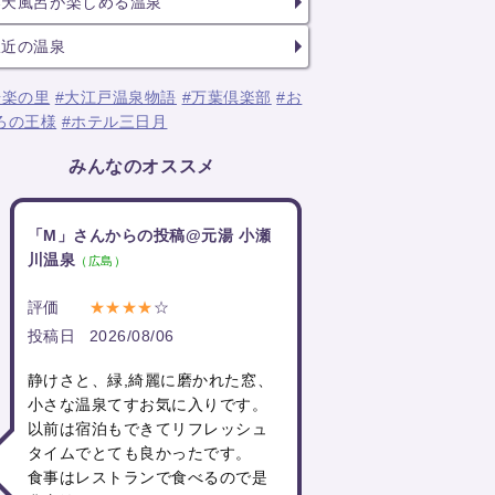
露天風呂が楽しめる温泉
駅近の温泉
湯楽の里
#大江戸温泉物語
#万葉倶楽部
#お
ろの王様
#ホテル三日月
みんなのオススメ
「M」さんからの投稿@元湯 小瀬
川温泉
（広島）
評価
★★★★
☆
投稿日
2026/08/06
静けさと、緑,綺麗に磨かれた窓、
小さな温泉てすお気に入りです。
以前は宿泊もできてリフレッシュ
タイムでとても良かったです。
食事はレストランで食べるので是