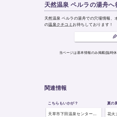
天然温泉 ペルラの湯舟
天然温泉 ペルラの湯舟での穴場情報、
の
温泉クチコミ
お待ちしております！
当ページは基本情報のみ掲載(臨時休
関連情報
こちらもいかが？
夏の
天草市下田温泉センター白鷺館
花火
（熊本