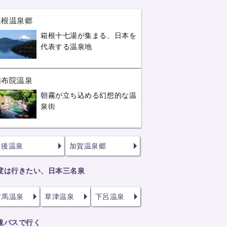
箱根温泉郷
箱根十七湯が集まる、日本を
代表する温泉地
由布院温泉
朝霧が立ち込める幻想的な温
泉街
道後温泉
加賀温泉郷
度は行きたい、日本三名泉
有馬温泉
草津温泉
下呂温泉
速バスで行く