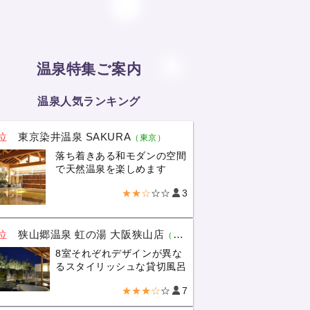
温泉特集ご案内
温泉人気ランキング
位
東京染井温泉 SAKURA
（東京）
落ち着きある和モダンの空間
で天然温泉を楽しめます
★★☆
☆☆
3
位
狭山郷温泉 虹の湯 大阪狭山店
（大阪）
8室それぞれデザインが異な
るスタイリッシュな貸切風呂
★★★☆
☆
7