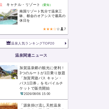
位
キャナル・リゾート
（愛知）
南国リゾート気分で温泉三
昧、都会のオアシスで最高の
休日を
★★★☆
☆
7
温泉人気ランキングTOP20
温泉関連ニュース
加賀温泉郷の観光に便利！
3つのルートが1日乗り放題
「加賀周遊バス キャン・
バス1日券」をモバイルチ
ケットで販売開始
2026/08/06 15:00
「源泉掛け流し天然温泉