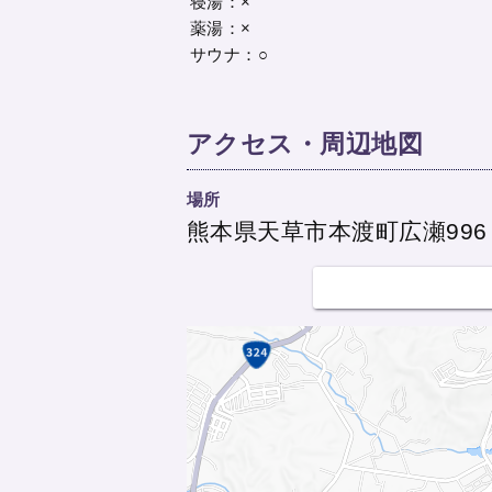
寝湯：×
薬湯：×
サウナ：○
アクセス・周辺地図
場所
熊本県天草市本渡町広瀬996