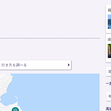
行き方を調べる
一
高