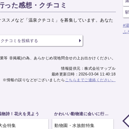
へ行った感想・クチコミ
オススメなど「温泉クチコミ」を募集しています。あなた
#
ふ
クチコミを投稿する
業等 非掲載)の為、あらかじめ現地問合せの上お出かけください。
情報提供元：株式会社マップル
最終更新日時：2026-03-04 11:40:18
※情報の誤りなどがございましたら
こちらまでご連絡ください。
風物詩！花火を見よう
かわいい動物達に会いに行こう
大会特集
動物園・水族館特集
）