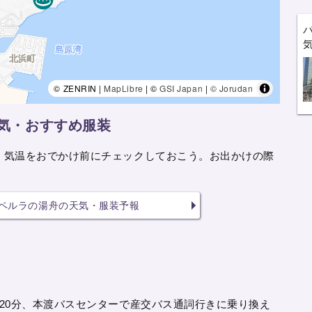
© ZENRIN |
MapLibre
| ©
GSI Japan
|
© Jorudan
天気・おすすめ服装
、気温をおでかけ前にチェックしておこう。お出かけの際
。
 ペルラの湯舟の天気・服装予報
間20分、本渡バスセンターで産交バス通詞行きに乗り換え