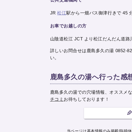
JR
松江
駅から一畑バス御津行きで 45
お車でお越しの方
山陰道松江 JCT より松江だんだん道路川津 
詳しいお問合せは鹿島多久の湯 0852-82
い。
鹿島多久の湯へ行った感
鹿島多久の湯での穴場情報、オススメ
チコミ
お待ちしております！
当ページは基本情報のみ掲載(臨時休