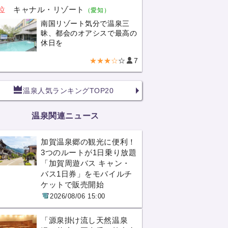
位
キャナル・リゾート
（愛知）
南国リゾート気分で温泉三
昧、都会のオアシスで最高の
休日を
★★★☆
☆
7
温泉人気ランキングTOP20
温泉関連ニュース
加賀温泉郷の観光に便利！
3つのルートが1日乗り放題
「加賀周遊バス キャン・
バス1日券」をモバイルチ
ケットで販売開始
2026/08/06 15:00
「源泉掛け流し天然温泉