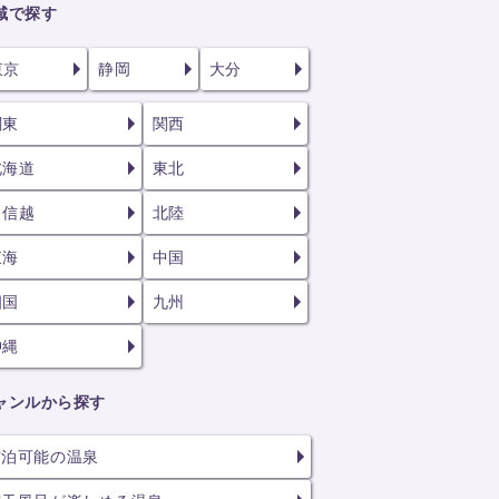
域で探す
東京
静岡
大分
関東
関西
北海道
東北
甲信越
北陸
東海
中国
四国
九州
沖縄
ャンルから探す
宿泊可能の温泉