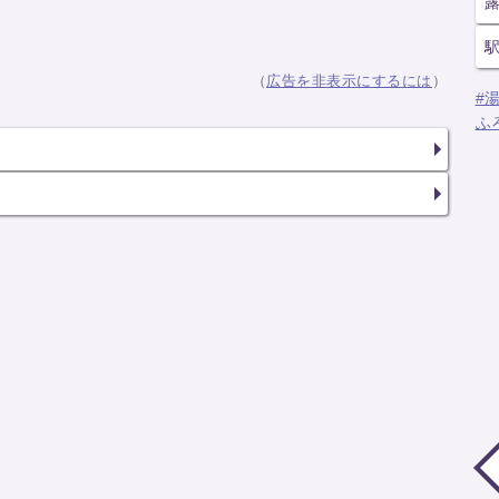
（
広告を非表示にするには
）
#
ふ