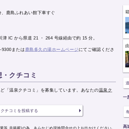
 分、鹿島ふれあい館下車すぐ
IC から県道 21 ・ 264 号線経由で約 15 分。
-9300または
鹿島多久の湯ホームページ
にてご確認くださ
想・クチコミ
など「温泉クチコミ」を募集しています。あなたの
温泉ク
一
クチコミを投稿する
高
業等 非掲載)の為、あらかじめ現地問合せの上お出かけください。