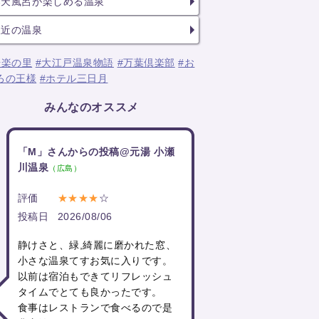
露天風呂が楽しめる温泉
駅近の温泉
湯楽の里
#大江戸温泉物語
#万葉倶楽部
#お
ろの王様
#ホテル三日月
みんなのオススメ
「M」さんからの投稿@元湯 小瀬
川温泉
（広島）
評価
★★★★
☆
投稿日
2026/08/06
静けさと、緑,綺麗に磨かれた窓、
小さな温泉てすお気に入りです。
以前は宿泊もできてリフレッシュ
タイムでとても良かったです。
食事はレストランで食べるので是