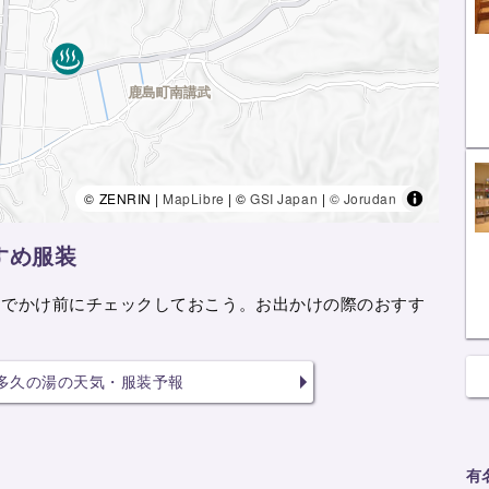
© ZENRIN |
MapLibre
| ©
GSI Japan
|
© Jorudan
すめ服装
おでかけ前にチェックしておこう。お出かけの際のおすす
多久の湯の天気・服装予報
有