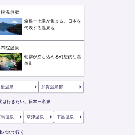
箱根温泉郷
箱根十七湯が集まる、日本を
代表する温泉地
由布院温泉
朝霧が立ち込める幻想的な温
泉街
道後温泉
加賀温泉郷
度は行きたい、日本三名泉
有馬温泉
草津温泉
下呂温泉
速バスで行く