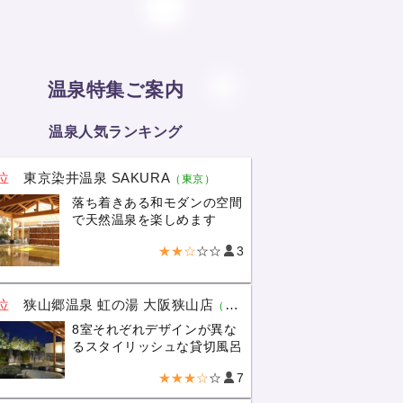
温泉特集ご案内
温泉人気ランキング
位
東京染井温泉 SAKURA
（東京）
落ち着きある和モダンの空間
で天然温泉を楽しめます
★★☆
☆☆
3
位
狭山郷温泉 虹の湯 大阪狭山店
（大阪）
8室それぞれデザインが異な
るスタイリッシュな貸切風呂
★★★☆
☆
7