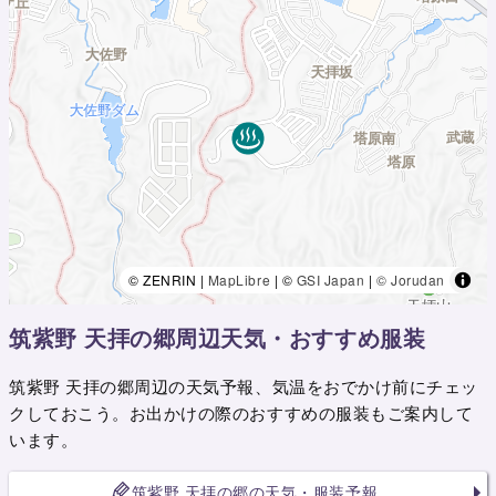
© ZENRIN |
MapLibre
| ©
GSI Japan
|
© Jorudan
筑紫野 天拝の郷周辺天気・おすすめ服装
筑紫野 天拝の郷周辺の天気予報、気温をおでかけ前にチェッ
クしておこう。お出かけの際のおすすめの服装もご案内して
います。
筑紫野 天拝の郷の天気・服装予報