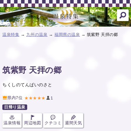
温泉特集
→
九州の温泉
→
福岡県の温泉
→ 筑紫野 天拝の郷
筑紫野 天拝の郷
ちくしのてんぱいのさと
県内7位
★★★★★
1
日帰り温泉
温泉情報
周辺地図
クチコミ
週間天気