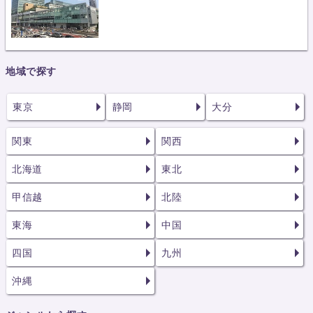
地域で探す
東京
静岡
大分
関東
関西
北海道
東北
甲信越
北陸
東海
中国
四国
九州
沖縄