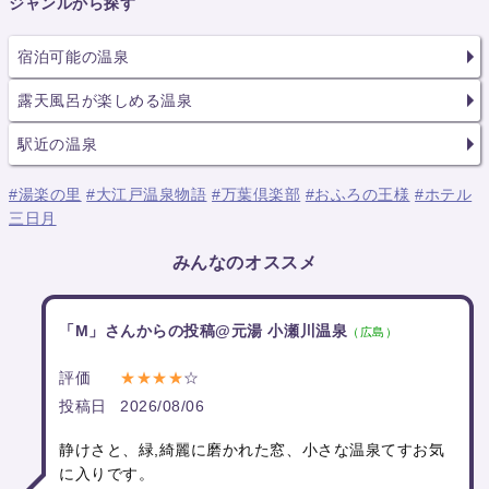
ジャンルから探す
宿泊可能の温泉
露天風呂が楽しめる温泉
駅近の温泉
#湯楽の里
#大江戸温泉物語
#万葉倶楽部
#おふろの王様
#ホテル
三日月
みんなのオススメ
「M」さんからの投稿@元湯 小瀬川温泉
（広島）
評価
★★★★
☆
投稿日
2026/08/06
静けさと、緑,綺麗に磨かれた窓、小さな温泉てすお気
に入りです。