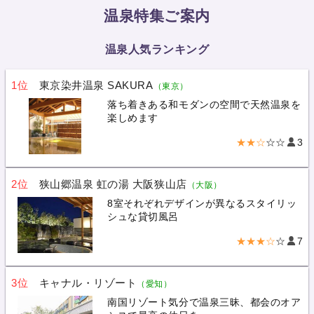
温泉特集ご案内
温泉人気ランキング
1位
東京染井温泉 SAKURA
（東京）
落ち着きある和モダンの空間で天然温泉を
楽しめます
★★☆
☆☆
3
2位
狭山郷温泉 虹の湯 大阪狭山店
（大阪）
8室それぞれデザインが異なるスタイリッ
シュな貸切風呂
★★★☆
☆
7
3位
キャナル・リゾート
（愛知）
南国リゾート気分で温泉三昧、都会のオア