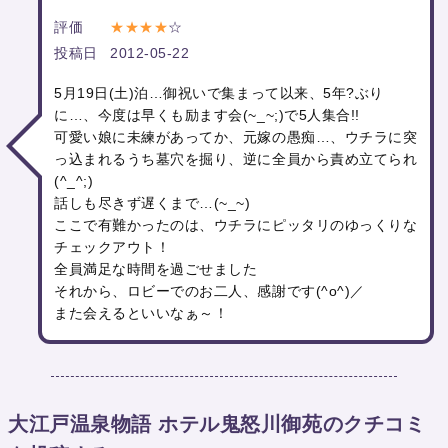
評価
★★★★
☆
投稿日
2012-05-22
5月19日(土)泊…御祝いで集まって以来、5年?ぶり
に…、今度は早くも励ます会(~_~;)で5人集合!!
可愛い娘に未練があってか、元嫁の愚痴…、ウチラに突
っ込まれるうち墓穴を掘り、逆に全員から責め立てられ
(^_^;)
話しも尽きず遅くまで…(~_~)
ここで有難かったのは、ウチラにピッタリのゆっくりな
チェックアウト！
全員満足な時間を過ごせました
それから、ロビーでのお二人、感謝です(^o^)／
また会えるといいなぁ～！
大江戸温泉物語 ホテル鬼怒川御苑のクチコミ