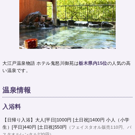
大江戸温泉物語 ホテル鬼怒川御苑は
栃木県内15位
の人気の高
い温泉です。
温泉情報
入浴料
【日帰り入浴】大人[平日]1000円 [土日祝]1400円 小人（小学
生）[平日]440円 [土日祝]550円
（フェイスタオル販売110円、バ
スタオルレンタル220円）