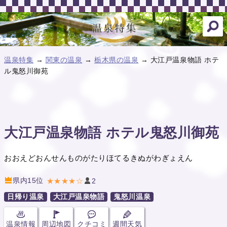
温泉特集
→
関東の温泉
→
栃木県の温泉
→ 大江戸温泉物語 ホテ
ル鬼怒川御苑
大江戸温泉物語 ホテル鬼怒川御苑
おおえどおんせんものがたりほてるきぬがわぎょえん
県内15位
★★★★☆
2
日帰り温泉
大江戸温泉物語
鬼怒川温泉
温泉情報
周辺地図
クチコミ
週間天気