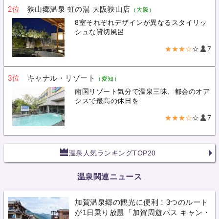
2位
狭山郷温泉 虹の湯 大阪狭山店
（大阪）
8室それぞれデザインが異なるスタイリッ
シュな貸切風呂
★★★☆
☆
7
3位
キャナル・リゾート
（愛知）
南国リゾート気分で温泉三昧、都会のオア
シスで最高の休日を
★★★☆
☆
7
温泉人気ランキングTOP20
温泉関連ニュース
加賀温泉郷の観光に便利！3つのルート
が1日乗り放題「加賀周遊バス キャン・