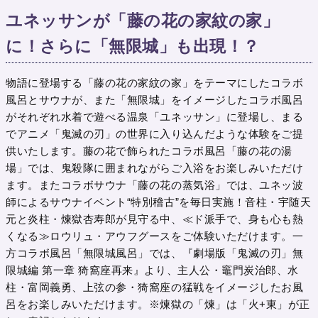
ユネッサンが「藤の花の家紋の家」
に！さらに「無限城」も出現！？
物語に登場する「藤の花の家紋の家」をテーマにしたコラボ
風呂とサウナが、また「無限城」をイメージしたコラボ風呂
がそれぞれ水着で遊べる温泉「ユネッサン」に登場し、まる
でアニメ「鬼滅の刃」の世界に入り込んだような体験をご提
供いたします。藤の花で飾られたコラボ風呂「藤の花の湯
場」では、鬼殺隊に囲まれながらご入浴をお楽しみいただけ
ます。またコラボサウナ「藤の花の蒸気浴」では、ユネッ波
師によるサウナイベント“特別稽古”を毎日実施！音柱・宇随天
元と炎柱・煉獄杏寿郎が見守る中、≪ド派手で、身も心も熱
くなる≫ロウリュ・アウフグースをご体験いただけます。一
方コラボ風呂「無限城風呂」では、『劇場版「鬼滅の刃」無
限城編 第一章 猗窩座再来』より、主人公・竈門炭治郎、水
柱・富岡義勇、上弦の参・猗窩座の猛戦をイメージしたお風
呂をお楽しみいただけます。※煉獄の「煉」は「火+東」が正